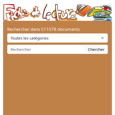
Rechercher dans 511078 documents
Chercher