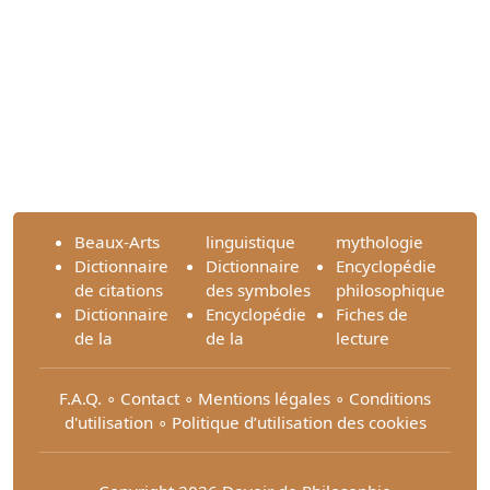
Beaux-Arts
linguistique
mythologie
Dictionnaire
Dictionnaire
Encyclopédie
de citations
des symboles
philosophique
Dictionnaire
Encyclopédie
Fiches de
de la
de la
lecture
F.A.Q.
∘
Contact
∘
Mentions légales
∘
Conditions
d'utilisation
∘
Politique d’utilisation des cookies