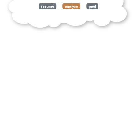
résumé
analyse
paul
claudel