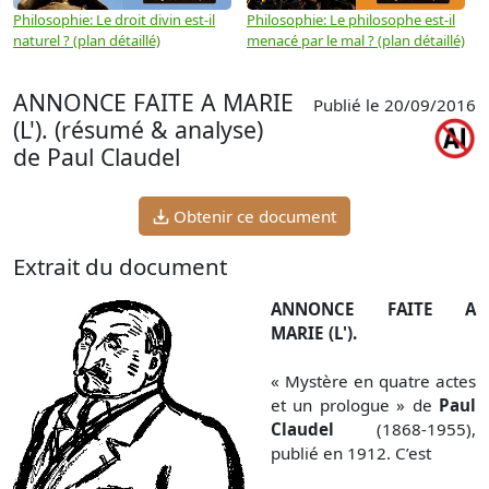
Philosophie: Le droit divin est-il
Philosophie: Le philosophe est-il
P
naturel ? (plan détaillé)
menacé par le mal ? (plan détaillé)
l
p
ANNONCE FAITE A MARIE
Publié le 20/09/2016
(L'). (résumé & analyse)
de Paul Claudel
Obtenir ce document
Extrait du document
ANNONCE FAITE A
MARIE (L').
« Mystère en quatre actes
et un prologue » de
Paul
Claudel
(1868-1955),
publié en 1912. C’est