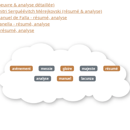
euvre & analyse détaillée)
ri Serguéévitch Mérejkovski (résumé & analyse)
uel de Falla - résumé, analyse
ella - résumé, analyse
résumé, analyse
avènement
messie
gloire
majeste
résumé
analyse
manuel
lacunza