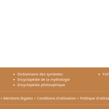
Dictionnaire des symboles
Fic
Encyclopédie de la mythologie
Encyclopédie philosophique
∘
Mentions légales
∘
Conditions d'utilisation
∘
Politique d’utili