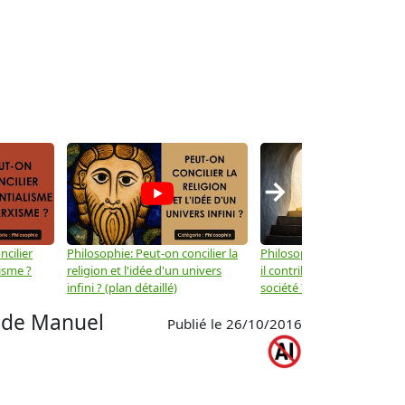
→
ncilier
Philosophie: Peut-on concilier la
Philosophie: Le mysticisme
isme ?
religion et l'idée d'un univers
il contribuer au progrès de 
infini ? (plan détaillé)
société ? (plan détaillé)
 de Manuel
Publié le 26/10/2016