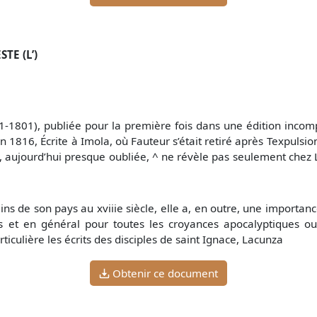
TE (L’)
1801), publiée pour la première fois dans une édition incompl
 1816, Écrite à Imola, où Fauteur s’était retiré après Texpulsion
e, aujourd’hui presque oubliée, ^ ne révèle pas seulement chez 
s de son pays au xviiie siècle, elle a, en outre, une importance
es et en général pour toutes les croyances apocalyptiques ou
rticulière les écrits des disciples de saint Ignace, Lacunza
Obtenir ce document