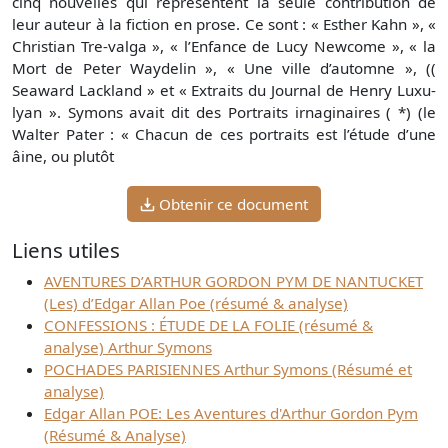
cinq nouvelles qui représentent la seule contribution de
leur auteur à la fiction en prose. Ce sont : « Esther Kahn », «
Christian Tre-valga », « l’Enfance de Lucy Newcome », « la
Mort de Peter Waydelin », « Une ville d’automne », ((
Seaward Lackland » et « Extraits du Journal de Henry Luxu-
lyan ». Symons avait dit des Portraits irnaginaires ( *) (le
Walter Pater : « Chacun de ces portraits est l’étude d’une
âine, ou plutôt
Obtenir ce document
Liens utiles
AVENTURES D’ARTHUR GORDON PYM DE NANTUCKET
(Les) d’Edgar Allan Poe (résumé & analyse)
CONFESSIONS : ÉTUDE DE LA FOLIE (résumé &
analyse) Arthur Symons
POCHADES PARISIENNES Arthur Symons (Résumé et
analyse)
Edgar Allan POE: Les Aventures d'Arthur Gordon Pym
(Résumé & Analyse)