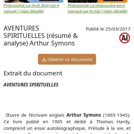
Philosophie: Le droit divin est-il
Philosophie: Le philosophe est-il
P
naturel ? (plan détaillé)
menacé par le mal ? (plan détaillé)
l
p
AVENTURES
Publié le 25/03/2017
SPIRITUELLES (résumé &
analyse) Arthur Symons
Obtenir ce document
Extrait du document
AVENTURES SPIRITUELLES
Œuvre de l’écrivain anglais
Arthur Symons
(1865-1945).
Ce livre publié en 1905 et dédié à Thomas Hardy,
comprend un essai autobiographique, Prélude à la vie, et