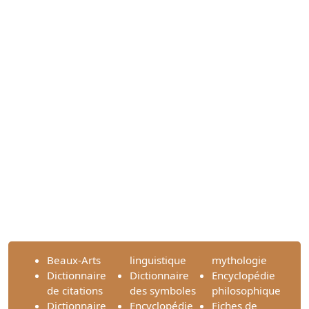
Beaux-Arts
linguistique
mythologie
Dictionnaire
Dictionnaire
Encyclopédie
de citations
des symboles
philosophique
Dictionnaire
Encyclopédie
Fiches de