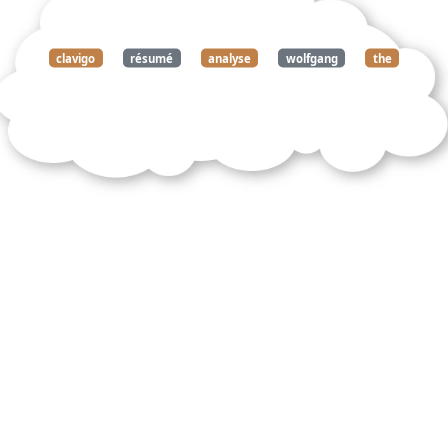
clavigo
résumé
analyse
wolfgang
the