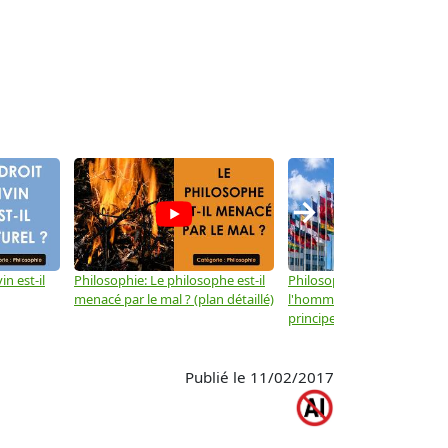
→
in est-il
Philosophie: Le philosophe est-il
Philosophie: Les droits de
menacé par le mal ? (plan détaillé)
l'homme ne sont-ils que d
principes moraux ? (plan dé
Publié le 11/02/2017