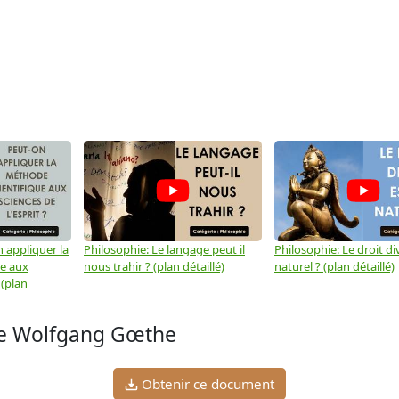
 appliquer la
Philosophie: Le langage peut il
Philosophie: Le droit div
ue aux
nous trahir ? (plan détaillé)
naturel ? (plan détaillé)
 (plan
de Wolfgang Gœthe
Obtenir ce document