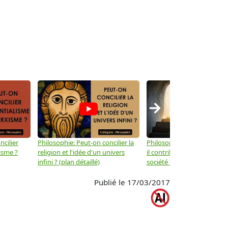
→
ncilier
Philosophie: Peut-on concilier la
Philosophie: Le mysticisme
isme ?
religion et l'idée d'un univers
il contribuer au progrès de 
infini ? (plan détaillé)
société ? (plan détaillé)
Publié le 17/03/2017