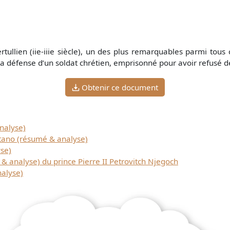
ullien (iie-iiie siècle), un des plus remarquables parmi tous 
 la défense d’un soldat chrétien, emprisonné pour avoir refusé 
Obtenir ce document
nalyse)
ano (résumé & analyse)
se)
alyse) du prince Pierre II Petrovitch Njegoch
alyse)