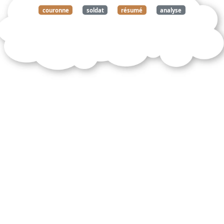
couronne
soldat
résumé
analyse