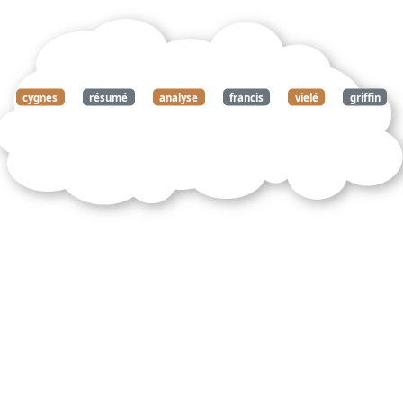
cygnes
résumé
analyse
francis
vielé
griffin