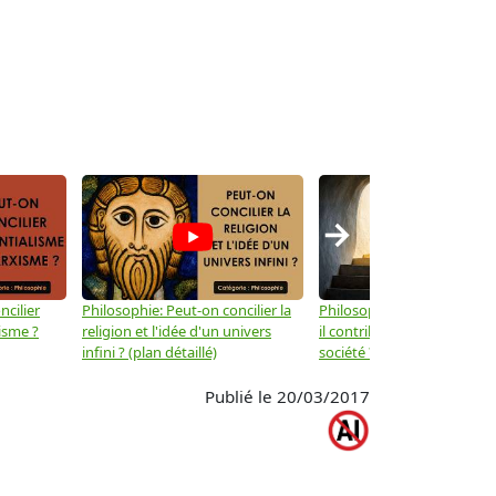
→
ncilier
Philosophie: Peut-on concilier la
Philosophie: Le mysticisme
isme ?
religion et l'idée d'un univers
il contribuer au progrès de 
infini ? (plan détaillé)
société ? (plan détaillé)
Publié le 20/03/2017