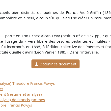
cueils bien distincts de poèmes de Francis Vielé-Griffin (18
mboliste et le seul, à coup sûr, qui ait su se créer un instrume
e — parut en 1887 chez Alcan-Lévy (petit in-8° de 137 pp.) ; quoi
isé l’usage du « vers libéré des césures pédantes et inutiles 
 fut incorporé, en 1895, à l’édition collective des Poèmes et P
tulé Cueille d'avril (Léon Vanier, 1885). Dans l’intervalle,
Obtenir ce document
alyse) Theodore Francis Powys
e)
ent (résumé et analyse)
alyse) de Francis Jammes
dore Francis Powys