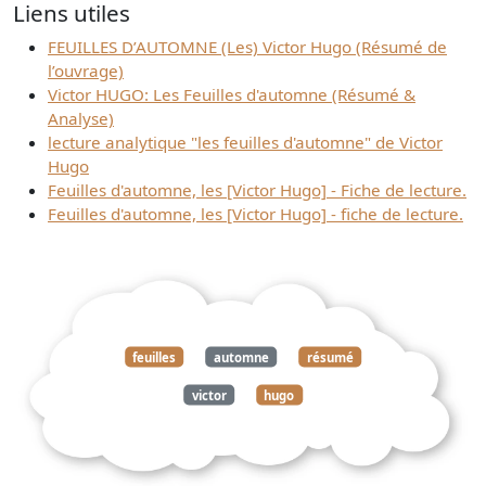
Liens utiles
FEUILLES D’AUTOMNE (Les) Victor Hugo (Résumé de
l’ouvrage)
Victor HUGO: Les Feuilles d'automne (Résumé &
Analyse)
lecture analytique "les feuilles d'automne" de Victor
Hugo
Feuilles d'automne, les [Victor Hugo] - Fiche de lecture.
Feuilles d'automne, les [Victor Hugo] - fiche de lecture.
feuilles
automne
résumé
victor
hugo