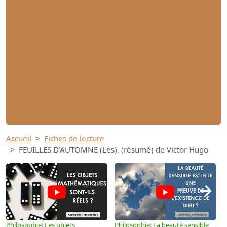
Accueil
Fiches de lecture
FEUILLES D’AUTOMNE (Les). (résumé) de Victor Hugo
→
Philosophie: Les objets
Philosophie: La beauté sensible
P