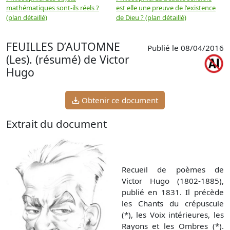
mathématiques sont-ils réels ?
est elle une preuve de l'existence
p
(plan détaillé)
de Dieu ? (plan détaillé)
FEUILLES D’AUTOMNE
Publié le 08/04/2016
(Les). (résumé) de Victor
Hugo
Obtenir ce document
Extrait du document
Recueil de poèmes de
Victor Hugo (1802-1885),
publié en 1831. Il précède
les Chants du crépuscule
(*), les Voix intérieures, les
Rayons et les Ombres (*).