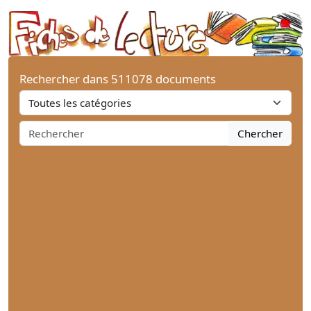
Rechercher dans 511078 documents
Chercher