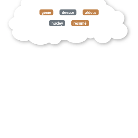
génie
déesse
aldous
huxley
résumé