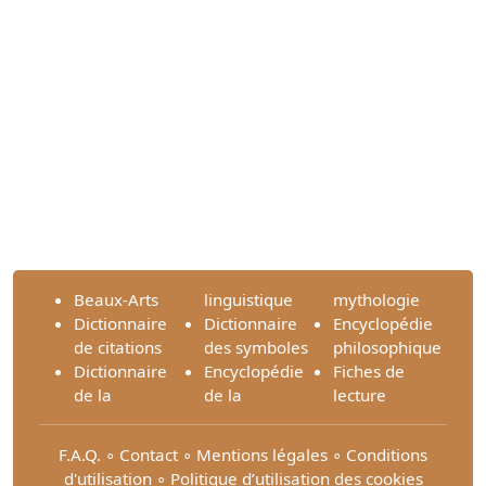
Beaux-Arts
linguistique
mythologie
Dictionnaire
Dictionnaire
Encyclopédie
de citations
des symboles
philosophique
Dictionnaire
Encyclopédie
Fiches de
de la
de la
lecture
F.A.Q.
∘
Contact
∘
Mentions légales
∘
Conditions
d'utilisation
∘
Politique d’utilisation des cookies