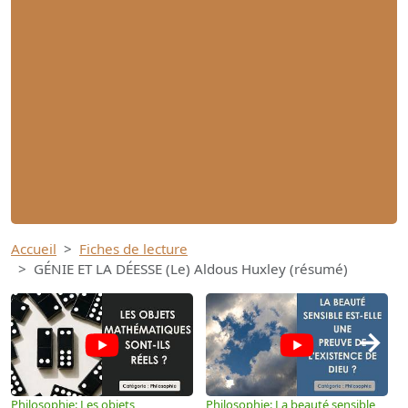
Accueil
Fiches de lecture
GÉNIE ET LA DÉESSE (Le) Aldous Huxley (résumé)
→
Philosophie: Les objets
Philosophie: La beauté sensible
P