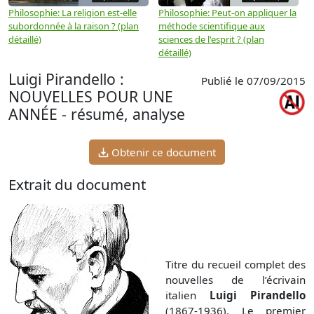
Philosophie: La religion est-elle
Philosophie: Peut-on appliquer la
P
subordonnée à la raison ? (plan
méthode scientifique aux
n
détaillé)
sciences de l'esprit ? (plan
détaillé)
Luigi Pirandello :
Publié le 07/09/2015
NOUVELLES POUR UNE
ANNÉE - résumé, analyse
Obtenir ce document
Extrait du document
Titre du recueil complet des
nouvelles de l’écrivain
italien
Luigi Pirandello
(1867-1936). Le premier