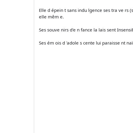
Elle d épein t sans indu lgence ses tra­ ve rs
elle­ mêm e.
Ses souve nirs d'e n fance la lais­ sent Insensi
Ses ém ois d 'adole s­ cente lui paraisse nt naï