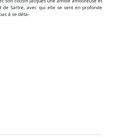
vec son cousin Jacques une amitié amoureuse et
ut de Sartre, avec qui elle se sent en profonde
pas à se déta-