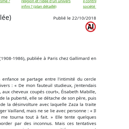
isme ?
religion et l'idée d'un univers
il contribuer au progrès de 
infini ? (plan détaillé)
société ? (plan détaillé)
lée)
Publié le 22/10/2018
1908-1986), publiée à Paris chez Gallimard en
 enfance se partage entre l'intimité du cercle
nivers : « De mon fauteuil studieux, j'entendais
e, aux cheveux coupés court», Éisabeth Mabille,
e la puberté, elle se détache de son père, puis
de la désinvolture avec laquelle Zaza la traite
ger Vailland, mais ne se lie avec personne : « Il
e me tourna tout à fait. » Elle tente quelques
 aborder par des inconnus. Mais ces tentatives