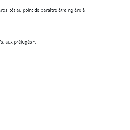
érosi té) au point de paraître étra ng ère à
fs, aux préjugés •.