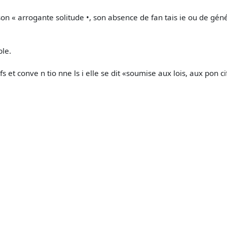
 (son « arrogante solitude •, son absence de fan tais ie ou de gén
ble.
fs et conve n­ tio nne ls i elle se dit «soumise aux lois, aux pon ci