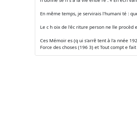
n donne se n s à la vie entiè re : « En écri­ v
En même temps, je servirais l'humani té : quel
Le c h oix de l'éc riture person­ ne lle procèd
Ces Mémoir es (q ui s'arrê tent à l'a nnée 192
Force des choses (196 3) et Tout compt e fait 