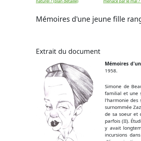
naturel ? (plan détaillé)
menacé par le mal ? (
Mémoires d'une jeune fille ran
Extrait du document
Mémoires d'une
1958.
Simone de Beauv
familial et une 
l'harmonie des 
surnommée Zaza. 
de sa soeur et 
parfois (II). Ét
y avait longtem
incursions dans