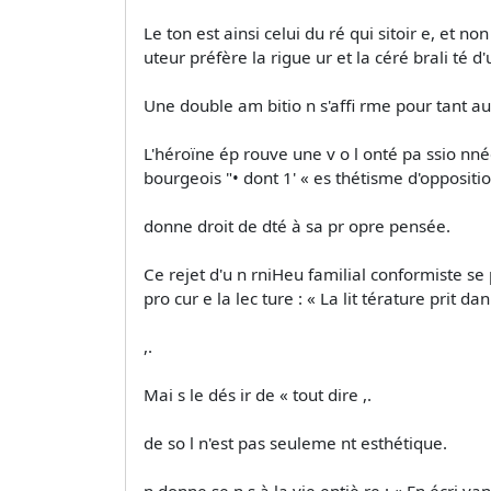
Le ton est ainsi celui du ré qui sitoir e, et n
uteur préfère la rigue ur et la céré brali té d'
Une double am bitio n s'affi rme pour­ tant au
L'héroïne ép rouve une v o l onté pa ssio nnée
bourgeois "• dont 1' « es thétisme d'oppositio
donne droit de dté à sa pr opre pensée.
Ce rejet d'u n rniHeu familial conformiste se p
pro cur e la lec ture : « La lit­ térature prit da
,.
Mai s le dés ir de « tout dire ,.
de so l n'est pas seuleme nt esthétique.