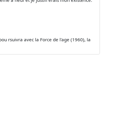
même à neuf et je justifi erais mon existence.
ou rsuivra avec la Force de l'age (1960), la