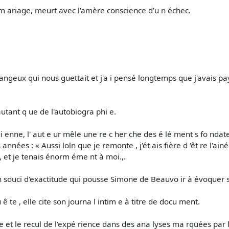
e m ariage, meurt avec l'amère conscience d'u n échec.
angeux qui nous guettait et j'a i pensé longtemps que j'avais pa
autant q ue de l'autobiogra­ phi e.
di enne, l' aut e ur mêle une re c her che des é lé ment s fo ndat
nnées : « Aussi loln que je remonte , j'ét ais fière d 'êt re l'ainé
", et je tenais énorm éme nt à moi.,.
 souci d'exactitude qui pousse Simone de Beauvo ir à évoquer sa 
e , elle cite son journa l intim e à titre de docu­ ment.
te et le recul de l'expé rience dans des ana lyses ma rquées par l