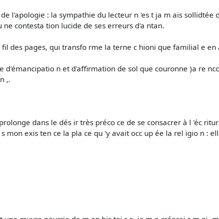
on de l'apologie : la sympathie du lecteur n 'es t ja m ais sollidté
u ne contesta­ tion lucide de ses erreurs d'a ntan.
 fil des pages, qui transfo rme la terne c hioni que familial e en 
 d'émancipatio n et d'affirmation de sol que couronne )a re nco nt
n ,.
rolonge dans le dés ir très préco ce de se consacrer à l 'éc riture
n s mon exis ten ce la pla ce qu 'y avait occ up ée la rel igio n : elle