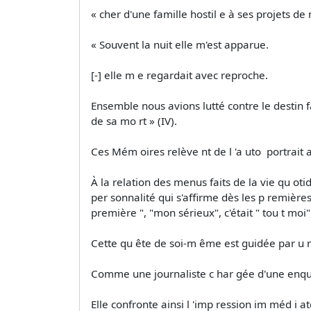
« cher d'une famille hostil e à ses projets d
« Souvent la nuit elle m'est apparue.
[-] elle m e regardait avec reproche.
Ensemble nous avions lutté contre le destin f
de sa mo rt » (IV).
Ces Mém oires relève nt de l 'a uto ­ portrait 
À la relation des menus faits de la vie qu oti
per sonnalité qui s'affirme dès les p remières a
première ", "mon sérieux", c'était " tou t moi
Cette qu ête de soi-m ême est guidée par u n
Comme une journaliste c har gée d'une enqu ê t
Elle confronte ainsi l 'imp ression im méd i a