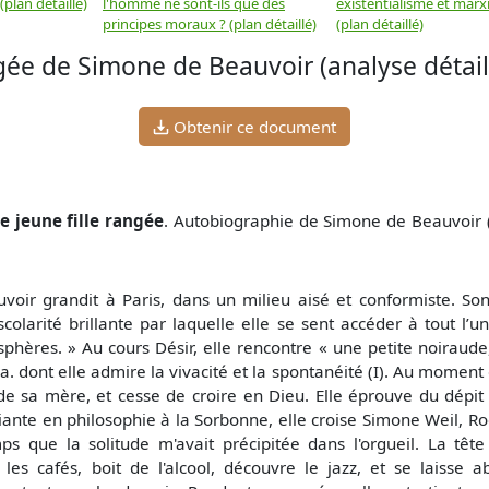
plan détaillé)
l'homme ne sont-ils que des
existentialisme et marx
principes moraux ? (plan détaillé)
(plan détaillé)
gée de Simone de Beauvoir (analyse détail
Obtenir ce document
 jeune fille rangée
. Autobiographie de Simone de Beauvoir (
oir grandit à Paris, dans un milieu aisé et conformiste. Son
scolarité brillante par laquelle elle se sent accéder à tout l’u
sphères. » Au cours Désir, elle rencontre « une petite noiraud
dont elle admire la vivacité et la spontanéité (I). Au moment d
de sa mère, et cesse de croire en Dieu. Elle éprouve du dépit 
udiante en philosophie à la Sorbonne, elle croise Simone Weil, Ro
ps que la solitude m'avait précipitée dans l'orgueil. La têt
 les cafés, boit de l'alcool, découvre le jazz, et se laisse