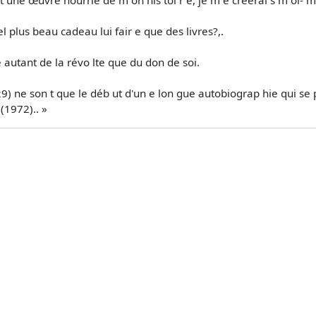
ant une œuvre nourrie de m on his­ toi r e, je m e créerai s m oi- 
 plus beau cadeau lui fair e que des livres?,.
 e autant de la révo lte que du don de soi.
9) ne son t que le déb ut d'un e lon gue autobiograp hie qui se p
(1972).. »