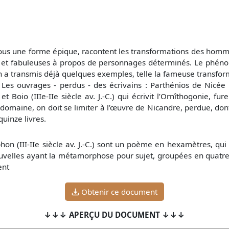
, sous une forme épique, racontent les transformations des homm
res et fabuleuses à propos de personnages déterminés. Le ph
 a transmis déjà quelques exemples, telle la fameuse transfo
es ouvrages - perdus - des écrivains : Parthénios de Nicée (I
) et Boio (IIIe-IIe siècle av. J.-C.) qui écrivit l’Ornîthogonie,
omaine, on doit se limiter à l’œuvre de Nicandre, perdue, don
quinze livres.
(III-IIe siècle av. J.-C.) sont un poème en hexamètres, qui f
velles ayant la métamorphose pour sujet, groupées en quatre l
ent
Obtenir ce document
↓↓↓ APERÇU DU DOCUMENT ↓↓↓