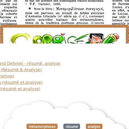
Télécharger
rd Dehmel - résumé, analyse
gratuitement ce
E (Résumé & Analyse)
nalyse)
n (résumé et analyse)
document
 (résumé et analyse)
métamorphoses
résumé
analyse