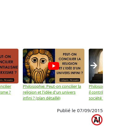
→
ncilier
Philosophie: Peut-on concilier la
Philosophie: Le mysticisme
isme ?
religion et l'idée d'un univers
il contribuer au progrès de 
infini ? (plan détaillé)
société ? (plan détaillé)
Publié le 07/09/2015