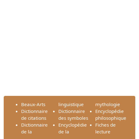
Beaux-Arts
linguistique
mythologie
Dictionnaire
Dictionnaire
Encyclopédie
de citations
des symboles
philosophique
Dictionnaire
Encyclopédie
Fiches de
de la
de la
lecture