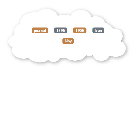
journal
1896
1900
léon
bloy