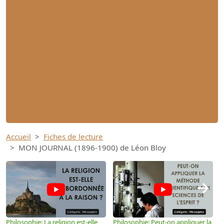
Accueil
Fiches de lecture
MON JOURNAL (1896-1900) de Léon Bloy
→
Philosophie: La religion est-elle
Philosophie: Peut-on appliquer la
P