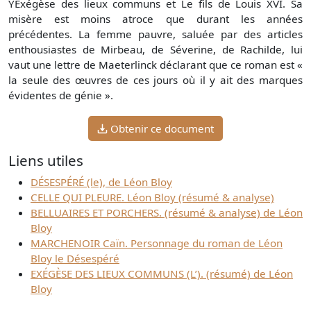
YExégèse des lieux communs et Le fils de Louis XVI. Sa
misère est moins atroce que durant les années
précédentes. La femme pauvre, saluée par des articles
enthousiastes de Mirbeau, de Séverine, de Rachilde, lui
vaut une lettre de Maeterlinck déclarant que ce roman est «
la seule des œuvres de ces jours où il y ait des marques
évidentes de génie ».
Obtenir ce document
Liens utiles
DÉSESPÉRÉ (le), de Léon Bloy
CELLE QUI PLEURE. Léon Bloy (résumé & analyse)
BELLUAIRES ET PORCHERS. (résumé & analyse) de Léon
Bloy
MARCHENOIR Caïn. Personnage du roman de Léon
Bloy le Désespéré
EXÉGÈSE DES LIEUX COMMUNS (L’). (résumé) de Léon
Bloy