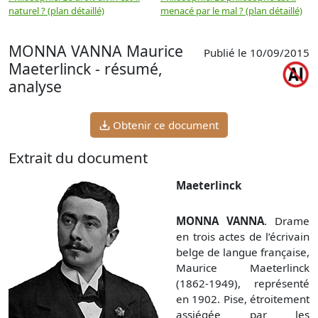
naturel ? (plan détaillé)
menacé par le mal ? (plan détaillé)
l
p
MONNA VANNA Maurice
Publié le 10/09/2015
Maeterlinck - résumé,
analyse
Obtenir ce document
Extrait du document
Maeterlinck
MONNA VANNA
. Drame
en trois actes de l’écrivain
belge de langue française,
Maurice Maeterlinck
(1862-1949), représenté
en 1902. Pise, étroitement
assiégée par les