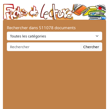
Rechercher dans 511078 documents
Chercher