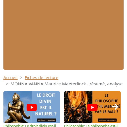
Accueil
Fiches de lecture
MONNA VANNA Maurice Maeterlinck - résumé, analyse
→
Philosophie: Le droit divin est-il
Philosophie: Le philosophe est-il
P