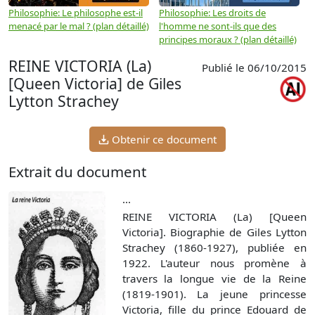
Philosophie: Le philosophe est-il
Philosophie: Les droits de
P
menacé par le mal ? (plan détaillé)
l'homme ne sont-ils que des
e
principes moraux ? (plan détaillé)
(
REINE VICTORIA (La)
Publié le 06/10/2015
[Queen Victoria] de Giles
Lytton Strachey
Obtenir ce document
Extrait du document
...
REINE VICTORIA (La) [Queen
Victoria]. Biographie de Giles Lytton
Strachey (1860-1927), publiée en
1922. L'auteur nous promène à
travers la longue vie de la Reine
(1819-1901). La jeune princesse
Victoria, fille du prince Edouard de