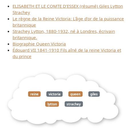
ELISABETH ET LE COMTE D’ESSEX (résumé) Giles Lytton
Strachey
Le règne de la Reine Victoria: L'âge d'or de la puissance
britannique
Strachey Lytton, 1880-1932, né à Londres, écrivain
britannique.
Biographie Queen Victoria
Édouard VII 1841-1910 Fils aîné de la reine Victoria et
du prince
reine
victoria
queen
giles
lytton
strachey