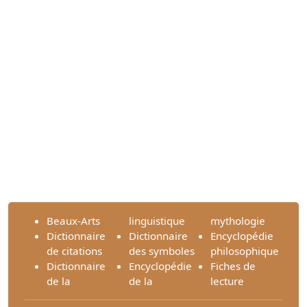
Beaux-Arts
linguistique
mythologie
Dictionnaire
Dictionnaire
Encyclopédie
de citations
des symboles
philosophique
Dictionnaire
Encyclopédie
Fiches de
de la
de la
lecture