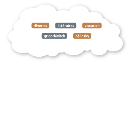
rêveries
littéraires
vissarion
grigoriévitch
bélinsky