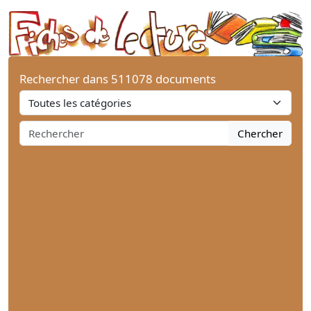
Rechercher dans 511078 documents
Chercher