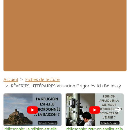
Accueil
Fiches de lecture
RÊVERIES LITTÉRAIRES Vissarion Grigoriévitch Bélinsky
→
Philosophie: La religion est-elle
Philosophie: Peut-on appliquer la
P