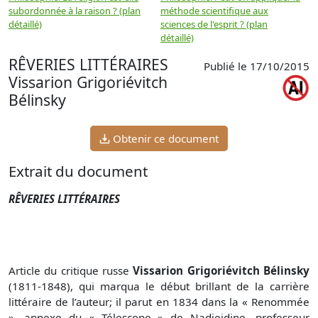
subordonnée à la raison ? (plan
méthode scientifique aux
n
détaillé)
sciences de l'esprit ? (plan
détaillé)
RÊVERIES LITTÉRAIRES
Publié le 17/10/2015
Vissarion Grigoriévitch
Bélinsky
Obtenir ce document
Extrait du document
RÊVERIES LITTÉRAIRES
Article du critique russe
Vissarion Grigoriévitch Bélinsky
(1811-1848), qui marqua le début brillant de la carrière
littéraire de l’auteur; il parut en 1834 dans la « Renommée
», annexe du « Télescope » de Nadiejdine, professeur