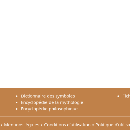
Dictionnaire des symboles
Fic
Encyclopédie de la mythologie
Encyclopédie philosophique
∘
Mentions légales
∘
Conditions d'utilisation
∘
Politique d’utili