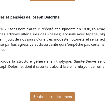
sies et pensées de Joseph Delorme
 1829 sans nom d’auteur, réédité et augmenté en 1830, l’ouvrag
des éditions ultérieures des Poésies; accueilli avec tapage, o
le, il jouit de nos jours d’une très modeste notoriété et se car
lité parfois agressive et discordante qui n’empêche pas certains 
me.
indique la structure générale en triptyque. Sainte-Beuve s
oseph Delorme, dont il raconte d’abord la vie : embryon de ro
Obtenir ce document