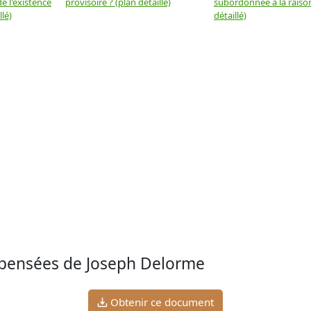
e l'existence
provisoire ? (plan détaillé)
subordonnée à la raison
llé)
détaillé)
 pensées de Joseph Delorme
Obtenir ce document