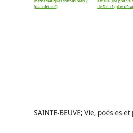
mathématiques sont-ils réels ?
est elle une preuve d
(plan détaillé)
de Dieu ? (plan détai
SAINTE-BEUVE; Vie, poésies et