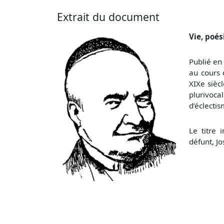
Extrait du document
Vie, poé
Publié en
au cours 
XIXe sièc
plurivoca
d’éclectis
Le titre 
défunt, J