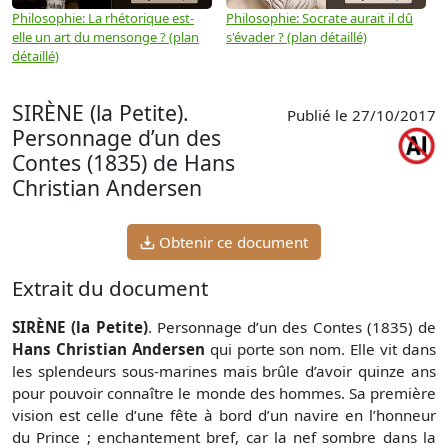
Philosophie: La rhétorique est-
Philosophie: Socrate aurait il dû
P
elle un art du mensonge ? (plan
s'évader ? (plan détaillé)
s
détaillé)
(
SIRÈNE (la Petite).
Publié le 27/10/2017
Personnage d’un des
Contes (1835) de Hans
Christian Andersen
Obtenir ce document
Extrait du document
SIRÈNE (la Petite)
. Personnage d’un des Contes (1835) de
Hans Christian Andersen
qui porte son nom. Elle vit dans
les splendeurs sous-marines mais brûle d’avoir quinze ans
pour pouvoir connaître le monde des hommes. Sa première
vision est celle d’une fête à bord d’un navire en l’honneur
du Prince ; enchantement bref, car la nef sombre dans la