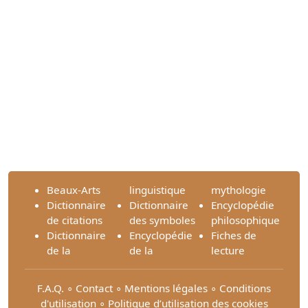
Beaux-Arts
linguistique
mythologie
Dictionnaire
Dictionnaire
Encyclopédie
de citations
des symboles
philosophique
Dictionnaire
Encyclopédie
Fiches de
de la
de la
lecture
F.A.Q.
∘
Contact
∘
Mentions légales
∘
Conditions
d'utilisation
∘
Politique d’utilisation des cookies