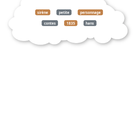
sirène
petite
personnage
contes
1835
hans
christian
andersen