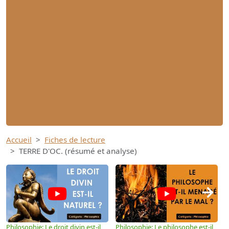
Accueil
Fiches de lecture
TERRE D'OC. (résumé et analyse)
→
Philosophie: Le droit divin est-il
Philosophie: Le philosophe est-il
P