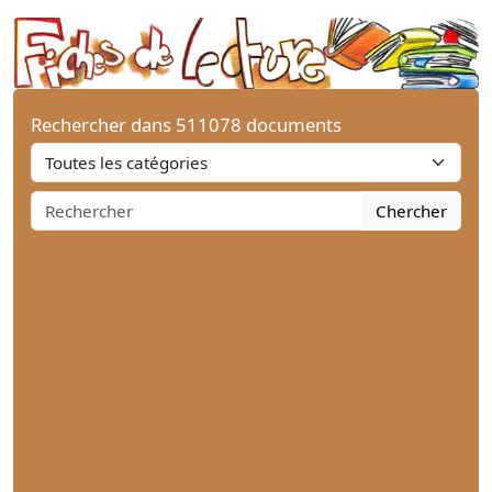
Rechercher dans 511078 documents
Chercher