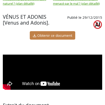
naturel ? (plan détaillé)
menacé par le mal ? (plan détaillé)
l
p
VÉNUS ET ADONIS
Publié le 29/12/2015
[Venus and Adonis].
Obtenir ce document
Extrait du document