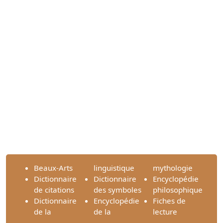
Beaux-Arts
linguistique
mythologie
Dictionnaire
Dictionnaire
Encyclopédie
de citations
des symboles
philosophique
Dictionnaire
Encyclopédie
Fiches de
de la
de la
lecture