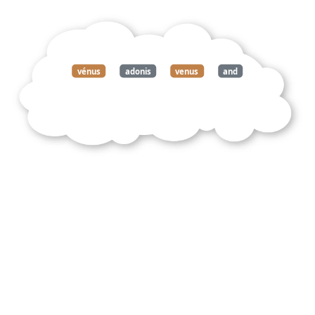
vénus
adonis
venus
and