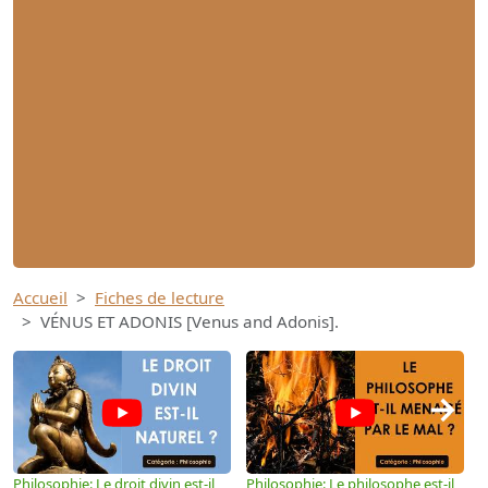
Accueil
Fiches de lecture
VÉNUS ET ADONIS [Venus and Adonis].
→
Philosophie: Le droit divin est-il
Philosophie: Le philosophe est-il
P