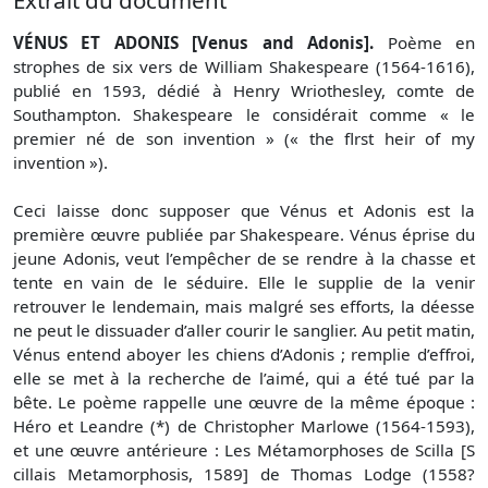
VÉNUS ET ADONIS [Venus and Adonis].
Poème en
strophes de six vers de William Shakespeare (1564-1616),
publié en 1593, dédié à Henry Wriothesley, comte de
Southampton. Shakespeare le considérait comme « le
premier né de son invention » (« the flrst heir of my
invention »).
Ceci laisse donc supposer que Vénus et Adonis est la
première œuvre publiée par Shakespeare. Vénus éprise du
jeune Adonis, veut l’empêcher de se rendre à la chasse et
tente en vain de le séduire. Elle le supplie de la venir
retrouver le lendemain, mais malgré ses efforts, la déesse
ne peut le dissuader d’aller courir le sanglier. Au petit matin,
Vénus entend aboyer les chiens d’Adonis ; remplie d’effroi,
elle se met à la recherche de l’aimé, qui a été tué par la
bête. Le poème rappelle une œuvre de la même époque :
Héro et Leandre (*) de Christopher Marlowe (1564-1593),
et une œuvre antérieure : Les Métamorphoses de Scilla [S
cillais Metamorphosis, 1589] de Thomas Lodge (1558?