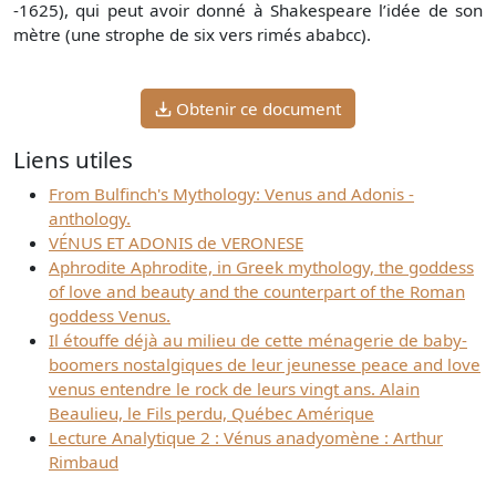
-1625), qui peut avoir donné à Shakespeare l’idée de son
mètre (une strophe de six vers rimés ababcc).
Obtenir ce document
Liens utiles
From Bulfinch's Mythology: Venus and Adonis -
anthology.
VÉNUS ET ADONIS de VERONESE
Aphrodite Aphrodite, in Greek mythology, the goddess
of love and beauty and the counterpart of the Roman
goddess Venus.
Il étouffe déjà au milieu de cette ménagerie de baby-
boomers nostalgiques de leur jeunesse peace and love
venus entendre le rock de leurs vingt ans. Alain
Beaulieu, le Fils perdu, Québec Amérique
Lecture Analytique 2 : Vénus anadyomène : Arthur
Rimbaud