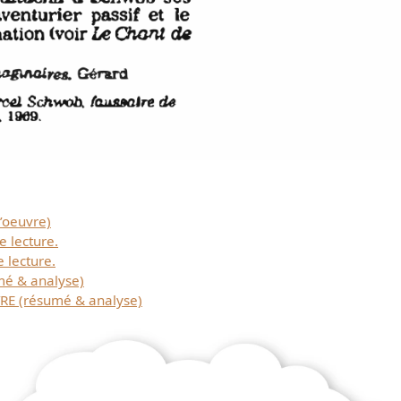
’oeuvre)
e lecture.
 lecture.
mé & analyse)
E (résumé & analyse)
Télécharger