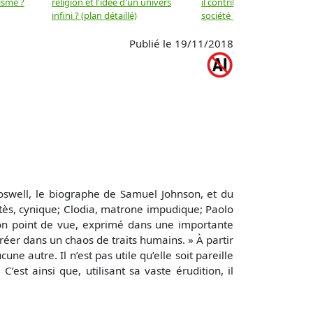
isme ?
religion et l'idée d'un univers
il contribuer au progrès de 
infini ? (plan détaillé)
société ? (plan détaillé)
Publié le 19/11/2018
Boswell, le biographe de Samuel Johnson, et du
-tès, cynique; Clodia, matrone impudique; Paolo
. Son point de vue, exprimé dans une importante
 créer dans un chaos de traits humains. » À partir
 autre. Il n’est pas utile qu’elle soit pareille
’est ainsi que, utilisant sa vaste érudition, il