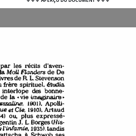
↓↓↓ APERÇU DU DOCUMENT ↓↓↓