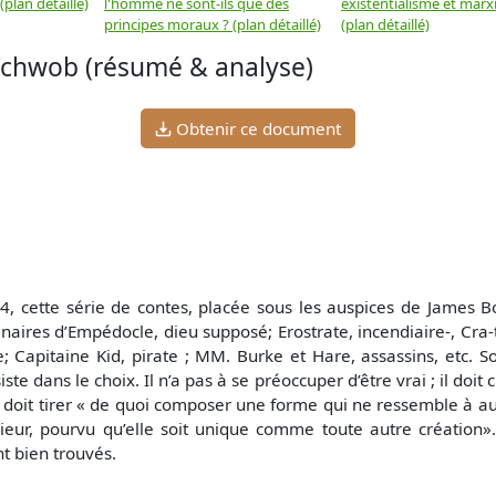
plan détaillé)
l'homme ne sont-ils que des
existentialisme et marx
principes moraux ? (plan détaillé)
(plan détaillé)
chwob (résumé & analyse)
Obtenir ce document
4, cette série de contes, placée sous les auspices de James 
naires d’Empédocle, dieu supposé; Erostrate, incendiaire-, Cra
ue; Capitaine Kid, pirate ; MM. Burke et Hare, assassins, etc
iste dans le choix. Il n’a pas à se préoccuper d’être vrai ; il doit
oit tirer « de quoi composer une forme qui ne ressemble à aucune
ieur, pourvu qu’elle soit unique comme toute autre création». C
nt bien trouvés.