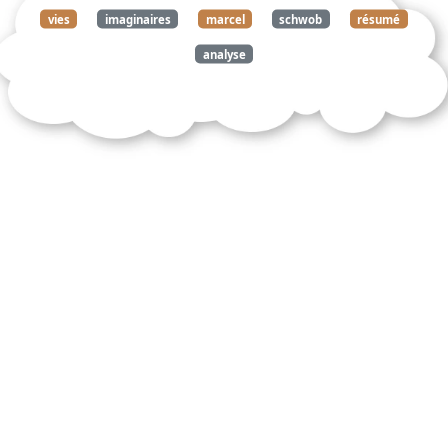
gratuitement ce
vies
imaginaires
marcel
schwob
résumé
document
analyse