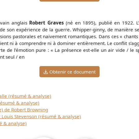
ivain anglais
Robert Graves
(né en 1895), publié en 1922. L
nt de son expérience de la guerre. Whipper-ginny, de manière s
isions pastorales et naïvement romantiques. Dans ces « chants
vient ni à comprendre ni à dominer entièrement. Le conflit s’aggr
e de l’émotion pure : « La présence est-elle un air vide / le spe
nt seul / en
Obtenir ce document
lle (résumé & analyse)
résumé & analyse)
e) de Robert Browning
ouis Stevenson (résumé & analyse)
é & analyse)