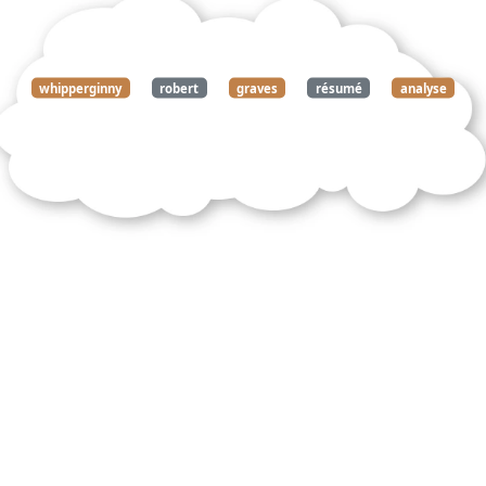
whipperginny
robert
graves
résumé
analyse