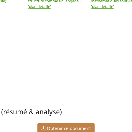
llé)
structuré comme un langage ?
mathématiques sont-ils 
(plan détaillé)
(plan détaillé)
(résumé & analyse)
Obtenir ce document