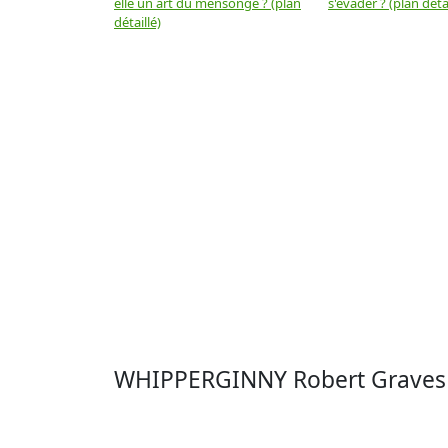
elle un art du mensonge ? (plan
s'évader ? (plan détai
détaillé)
WHIPPERGINNY Robert Graves 