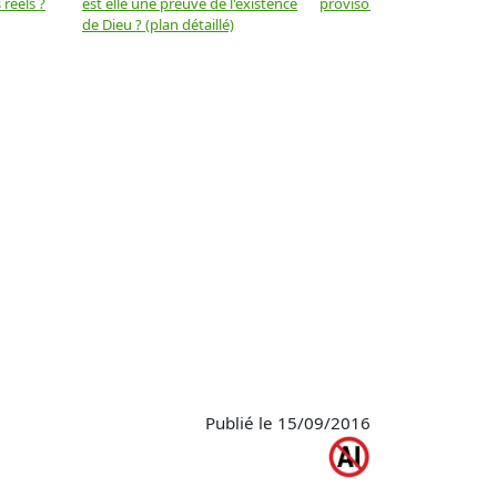
réels ?
est elle une preuve de l'existence
provisoire ? (plan détaillé)
de Dieu ? (plan détaillé)
Publié le 15/09/2016