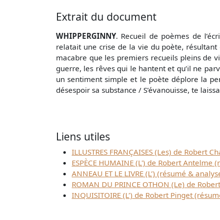
Extrait du document
WHIPPERGINNY
. Recueil de poèmes de l’écr
relatait une crise de la vie du poète, résulta
macabre que les premiers recueils pleins de v
guerre, les rêves qui le hantent et qu’il ne par
un sentiment simple et le poète déplore la pert
désespoir sa substance / S’évanouisse, te laissa
Liens utiles
ILLUSTRES FRANÇAISES (Les) de Robert Cha
ESPÈCE HUMAINE (L') de Robert Antelme (
ANNEAU ET LE LIVRE (L’) (résumé & analys
ROMAN DU PRINCE OTHON (Le) de Robert L
INQUISITOIRE (L’) de Robert Pinget (résum