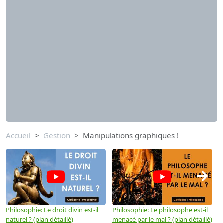
Accueil
Gestion
Manipulations graphiques !
→
Philosophie: Le droit divin est-il
Philosophie: Le philosophe est-il
P
naturel ? (plan détaillé)
menacé par le mal ? (plan détaillé)
l