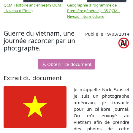
QCM: Histoire ancienne (49 QCM
Géographie (Programme de
H
- Niveau difficile)
Première générale) - 35 QCM -
M
Niveau intermédiaire
d
Guerre du vietnam, une
Publié le 19/03/2014
journée raconter par un
photgraphe.
Obtenir ce document
Extrait du document
Je m’appelle Nick Faas et
je suis un photographe
américain, je travaille
pour un célèbre journal.
On m’a envoyé au
Vietnam afin de prendre
des photos de cette