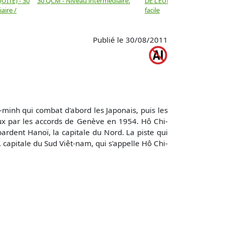
UITÉ) - 30
30 QCM - Niveau intermédiaire.
DE L’EUROPE - 30 QCM - N
aire /
facile
Publié le 30/08/2011
-minh qui combat d'abord les Japonais, puis les
eux par les accords de Genève en 1954. Hô Chi-
ardent Hanoï, la capitale du Nord. La piste qui
capitale du Sud Viêt-nam, qui s'appelle Hô Chi-