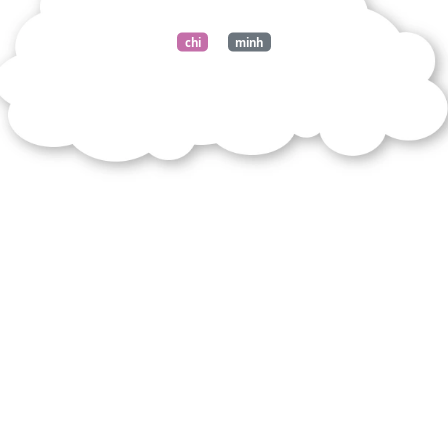
document
chi
minh