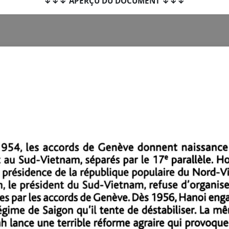
↓↓↓ APERÇU DU DOCUMENT ↓↓↓