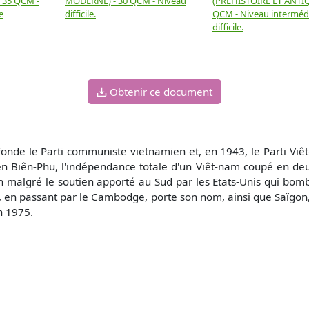
- 35 QCM -
MODERNE) - 30 QCM - Niveau
(PRÉHISTOIRE ET ANTIQ
e
difficile.
QCM - Niveau intermédi
difficile.
Obtenir ce document
 fonde le Parti communiste vietnamien et, en 1943, le Parti Viêt
Diên Biên-Phu, l'indépendance totale d'un Viêt-nam coupé en d
on malgré le soutien apporté au Sud par les Etats-Unis qui bomb
, en passant par le Cambodge, porte son nom, ainsi que Saïgon, 
n 1975.