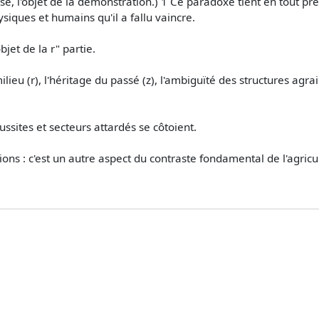
posé, l'objet de la démonstration.) 1 Ce paradoxe tient en tout 
siques et humains qu'il a fallu vaincre.
jet de la r" partie.
lieu (r), l'héritage du passé (z), l'ambiguïté des structures agr
ussites et secteurs attardés se côtoient.
ons : c'est un autre aspect du contraste fondamental de l'agricu