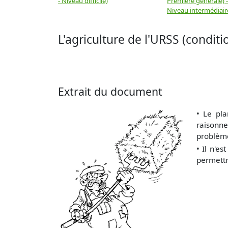
- Niveau difficile)
Première générale) 
Niveau intermédiair
L'agriculture de l'URSS (condit
Extrait du document
• Le pla
raisonne
problèm
• Il n'es
permettra