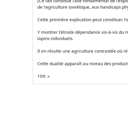
(Ce fait constitue l'axe fondamental de l'ex
de l'agriculture soviétique, aux handicaps phy
Cette première explication peut constituer l'ob
Y montrer l'étroite dépendance vis-à-vis du mi
lopins individuels.
Il en résulte une agriculture contrastée où ré
Cette dualité apparaît au niveau des producti
109. »