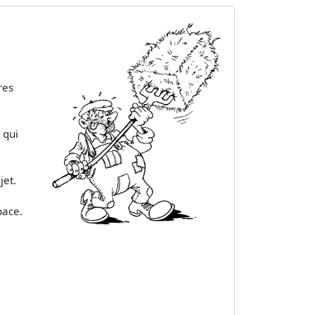
res
 qui
jet.
pace.