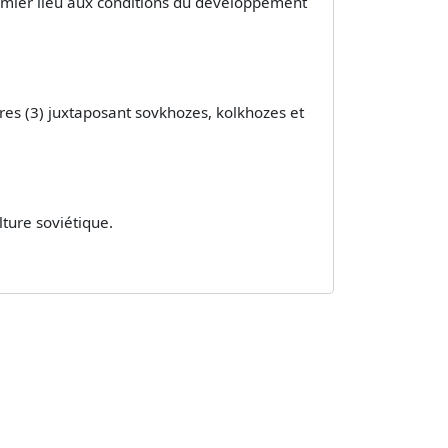
premier lieu aux conditions du développement
aires (3) juxtaposant sovkhozes, kolkhozes et
lture soviétique.