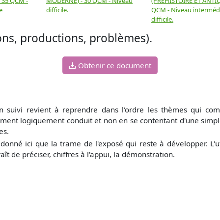
- 35 QCM -
MODERNE) - 30 QCM - Niveau
(PRÉHISTOIRE ET ANTIQ
e
difficile.
QCM - Niveau intermédi
difficile.
ions, productions, problèmes).
Obtenir ce document
n suivi revient à reprendre dans l'ordre les thèmes qui com
ment logiquement conduit et non en se contentant d'une simple 
es.
t donné ici que la trame de l'exposé qui reste à développer. L'ut
ît de préciser, chiffres à l'appui, la démonstration.