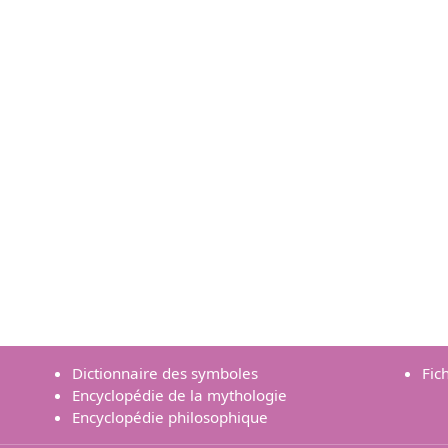
Dictionnaire des symboles
Fic
Encyclopédie de la mythologie
Encyclopédie philosophique