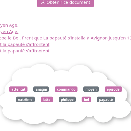
Obtenir ce document
oyen Age.
oyen Age.
lippe le Bel, firent que La papauté s'installa à Avignon jusqu'en 1
et la papauté s'affrontent
et la papauté s'affrontent
attentat
anagni
commando
moyen
épisode
extrême
lutte
philippe
bel
papauté