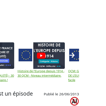
→
Histoire de l'Europe depuis 1914 -
QCM: GÉOGRAPHIE GÉNÉR
UITÉ) - 30
30 QCM - Niveau intermédiaire.
DE L’EUROPE - 30 QCM - N
aire /
facile
st un épisode
Publié le 26/06/2013