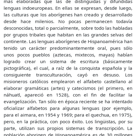
más elaboradas que las de distinguidas y difundidas
lenguas indoeuropeas. En ellas se expresan, desde luego,
las culturas que los aborígenes han creado y desarrollado
desde hace milenios. No pocas permanecen todavía
desconocidas, total o parcialmente, sobre todo las habladas
por grupos tribales que habitan en las grandes selvas del
continente. Las lenguas aborígenes de Hispanoamérica han
tenido un carácter predominantemente oral, pues sólo
unos pocos pueblos (aztecas, mixtecos, mayas) habían
logrado crear un sistema de escritura (básicamente
pictográfica), el cual, a raíz de la conquista española y la
consiguiente transculturación, cayó en desuso. Los
misioneros católicos emplearon el alfabeto castellano al
elaborar gramáticas (artes) y catecismos (el primero, en
náhuatl, apareció en 1528), con el fin de facilitar la
evangelización. Tan sólo en época reciente se ha intentado
oficializar alfabetos para algunas lenguas (por ejemplo,
para el aimara, en 1954 y 1969; para el quechua, en 1975),
pero, en la práctica, con poco éxito. Los lingüistas, por su
parte, utilizan sus propios sistemas de transcripción. La
población aborigen de Hispanoamérica es de 30 millones