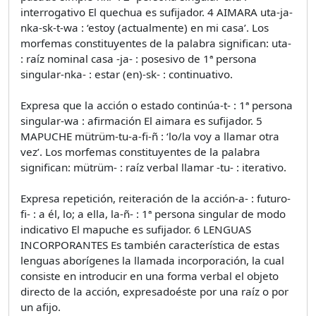
interrogativo El quechua es sufijador. 4 AIMARA uta-ja-
nka-sk-t-wa : ‘estoy (actualmente) en mi casa’. Los
morfemas constituyentes de la palabra significan: uta-
: raíz nominal casa -ja- : posesivo de 1ª persona
singular-nka- : estar (en)-sk- : continuativo.
Expresa que la acción o estado continúa-t- : 1ª persona
singular-wa : afirmación El aimara es sufijador. 5
MAPUCHE mütrüm-tu-a-fi-ñ : ‘lo/la voy a llamar otra
vez’. Los morfemas constituyentes de la palabra
significan: mütrüm- : raíz verbal llamar -tu- : iterativo.
Expresa repetición, reiteración de la acción-a- : futuro-
fi- : a él, lo; a ella, la-ñ- : 1ª persona singular de modo
indicativo El mapuche es sufijador. 6 LENGUAS
INCORPORANTES Es también característica de estas
lenguas aborígenes la llamada incorporación, la cual
consiste en introducir en una forma verbal el objeto
directo de la acción, expresadoéste por una raíz o por
un afijo.