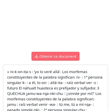
Obtenir ce document
« ni-k-on-ita-s : ‘yo lo veré allá’. Los morfemas
constituyentes de la palabra significan: ni- : 1ª persona
singular-k- : a él, lo-on- : allá-ita- : raíz verbal ver -s :
futuro El náhuatl huasteca es prefijador y sufijador. 3
QUECHUA jamu-wa-rqa-nki-chu : ‘¿viniste por mí?’ Los
morfemas constituyentes de la palabra significan:
jamu : raíz verbal venir -wa- : tú me, tú a mí-rqa- :
pasado simple-nki- : 2ª persona singular-chu :