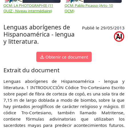
QCM: LA PHOTOGRAPHIE (11
QCM: Pablo Picasso (Arts- 10
Q
QUIZ - Niveau intermédiaire)
QCM)
N
Lenguas aborígenes de
Publié le 29/05/2013
Hispanoamérica - lengua
y litteratura.
Obtenir ce document
Extrait du document
Lenguas aborígenes de Hispanoamérica - lengua y
litteratura. 1 INTRODUCCIÓN Códice Tro-Cortesiano Escrito
sobre papel de fibra de corteza de copó, es una sola tira de
7,15 m de largo doblada a modo de biombo, sobre la que
hay pintados jeroglíficos de carácter religioso y mágico. El
códice Tro-Cortesiano, también llamado Matritense,
contiene fórmulas adivinatorias que utilizaban los
sacerdotes mayas para predecir acontecimientos futuros.