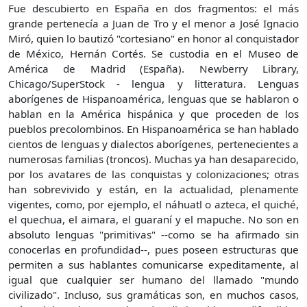
Fue descubierto en España en dos fragmentos: el más
grande pertenecía a Juan de Tro y el menor a José Ignacio
Miró, quien lo bautizó "cortesiano" en honor al conquistador
de México, Hernán Cortés. Se custodia en el Museo de
América de Madrid (España). Newberry Library,
Chicago/SuperStock - lengua y litteratura. Lenguas
aborígenes de Hispanoamérica, lenguas que se hablaron o
hablan en la América hispánica y que proceden de los
pueblos precolombinos. En Hispanoamérica se han hablado
cientos de lenguas y dialectos aborígenes, pertenecientes a
numerosas familias (troncos). Muchas ya han desaparecido,
por los avatares de las conquistas y colonizaciones; otras
han sobrevivido y están, en la actualidad, plenamente
vigentes, como, por ejemplo, el náhuatl o azteca, el quiché,
el quechua, el aimara, el guaraní y el mapuche. No son en
absoluto lenguas "primitivas" --como se ha afirmado sin
conocerlas en profundidad--, pues poseen estructuras que
permiten a sus hablantes comunicarse expeditamente, al
igual que cualquier ser humano del llamado "mundo
civilizado". Incluso, sus gramáticas son, en muchos casos,