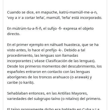
Cuando se dice, en mapuche, katrü-mamüll-me-a-n,
‘voy a ir a cortar leña’, mamüll, ‘leña’ está incorporado.
En mütrüm-tu-a-fi-ñ, el sufijo -fi- expresa el objeto
directo.
En el primer ejemplo en náhuatl huasteca, que se ha
visto antes, lo hace el prefijo -k-. Debido a tal
procedimiento, las lenguas son llamadas
incorporantes ( véase Clasificación de las lenguas).
Desde los primeros momentos del descubrimiento, los
españoles entraron en contacto con las lenguas
aborígenes de los troncos arahuaco (o arawak) y
caribe (o karib).
Sehablaban entonces, en las Antillas Mayores,
variedades del subgrupo taíno (o nitaíno) del primero.
El taíno propiamente dicho era hablado en Cuba y La