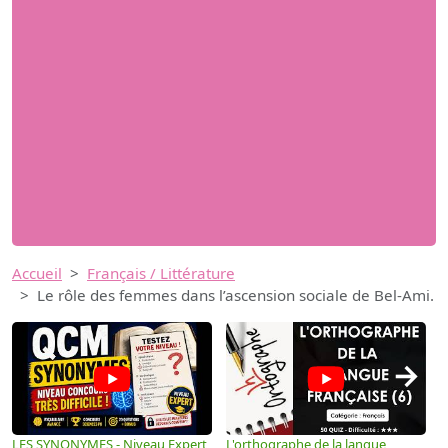
Accueil
Français / Littérature
Le rôle des femmes dans l’ascension sociale de Bel-Ami.
→
LES SYNONYMES - Niveau Expert
L'orthographe de la langue
L