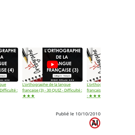
→
ngue
L'orthographe de la langue
L'orthographe de la langue
Difficulté :
française (3) - 30 QUIZ - Difficulté :
française (2) -( 20 QUIZ - Dif
★★★
: ★★★
Publié le 10/10/2010