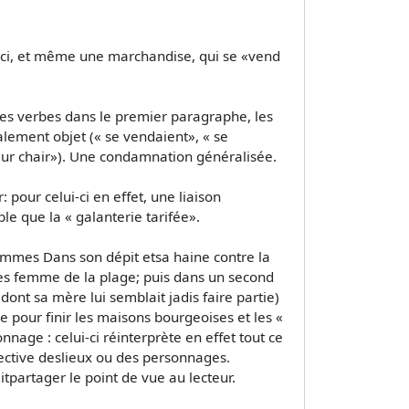
i-ci, et même une marchandise, qui se «vend
des verbes dans le premier paragraphe, les
lement objet (« se vendaient», « se
eur chair»). Une condamnation généralisée.
pour celui-ci en effet, une liaison
e que la « galanterie tarifée».
emmes Dans son dépit etsa haine contre la
s femme de la plage; puis dans un second
ont sa mère lui semblait jadis faire partie)
e pour finir les maisons bourgeoises et les «
nage : celui-ci réinterprète en effet tout ce
ective deslieux ou des personnages.
tpartager le point de vue au lecteur.