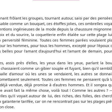
tenant frôlant les groupes, tournant autour, saisi par des pensées
sable comme un bouquet, ces étoffes jolies, ces ombrelles voyan
ventions ingénieuses de la mode depuis la chaussure mignonne
voix et du sourire, la coquetterie enfin étalée sur cette plag
a perversité féminine. Toutes ces femmes parées voulaient plair
pour les hommes, pour tous les hommes, excepté pour l'époux qu'
tes belles pour l'amant d'aujourd'hui et l'amant de demain, po
, assis près d'elles, les yeux dans les yeux, parlant la bo
s chassaient comme un gibier souple et fuyant, bien qu'il semblât 
alle d'amour où les unes se vendaient, les autres se donnaie
promettaient seulement. Toutes ces femmes ne pensaient qu'à la
déjà vendue, déjà promise à d'autres hommes. Et il songea que
e avait fait la même chose, voilà tout ! Comme les autres ? — 
lles qu'il voyait autour de lui, des riches, des folles, des c
alanterie tarifée, car on ne rencontrait pas sur les plages pié
n close.