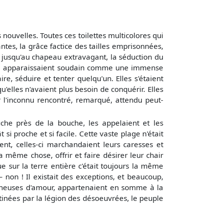
 nouvelles. Toutes ces toilettes multicolores qui
tes, la grâce factice des tailles emprisonnées,
 jusqu'au chapeau extravagant, la séduction du
e lui apparaissaient soudain comme une immense
e, séduire et tenter quelqu'un. Elles s'étaient
elles n'avaient plus besoin de conquérir. Elles
ur l'inconnu rencontré, remarqué, attendu peut-
uche près de la bouche, les appelaient et les
si proche et si facile. Cette vaste plage n'était
nt, celles-ci marchandaient leurs caresses et
 même chose, offrir et faire désirer leur chair
 sur la terre entière c'était toujours la même
non ! Il existait des exceptions, et beaucoup,
hercheuses d'amour, appartenaient en somme à la
tinées par la légion des désoeuvrées, le peuple