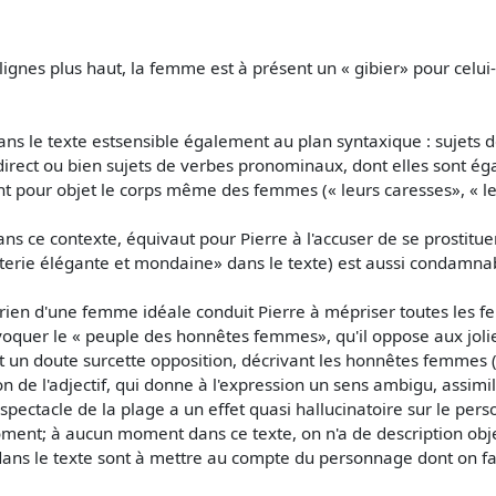
ignes plus haut, la femme est à présent un « gibier» pour celu
ns le texte estsensible également au plan syntaxique : sujets 
rect ou bien sujets de verbes pronominaux, dont elles sont éga
nt pour objet le corps même des femmes (« leurs caresses», « l
 ce contexte, équivaut pour Pierre à l'accuser de se prostituer: 
rie élégante et mondaine» dans le texte) est aussi condamnabl
rien d'une femme idéale conduit Pierre à mépriser toutes les f
uer le « peuple des honnêtes femmes», qu'il oppose aux jolie
et un doute surcette opposition, décrivant les honnêtes femmes (d
n de l'adjectif, qui donne à l'expression un sens ambigu, assimil
ctacle de la plage a un effet quasi hallucinatoire sur le person
moment; à aucun moment dans ce texte, on n'a de description obj
ans le texte sont à mettre au compte du personnage dont on fai