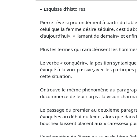
« Esquisse d'histoires.
Pierre rêve si profondément à partir du tabl
celui que la femme désire séduire, c'est d'a
d'aujourd'hui», « l'amant de demain» et enfin
Plus les termes qui caractérisent les hommes s
Le verbe « conquérir», la position syntaxiqu
évoqué à la voix passive,avec les participes 
cette situation.
Ontrouve le même phénomène au paragraphe 
ducommerce de leur corps : la vision charman
Le passage du premier au deuxième paragraph
évoquées au début du texte, alors que dans la 
bouche» laissent placent aux « caresses» puis
L'exclamation de Pierre au sujet de Mme Rola