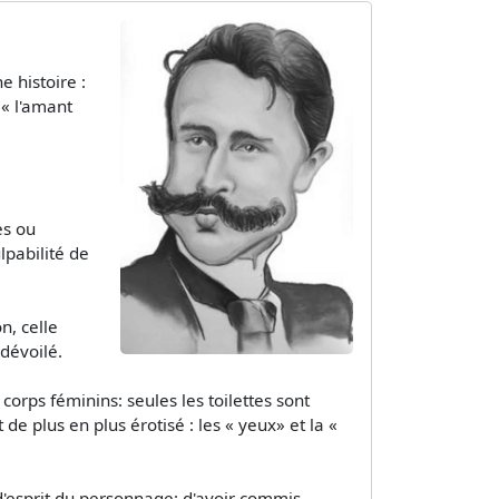
 histoire :
 « l'amant
es ou
lpabilité de
, celle
dévoilé.
ps féminins: seules les toilettes sont
e plus en plus érotisé : les « yeux» et la «
 d'esprit du personnage: d'avoir commis