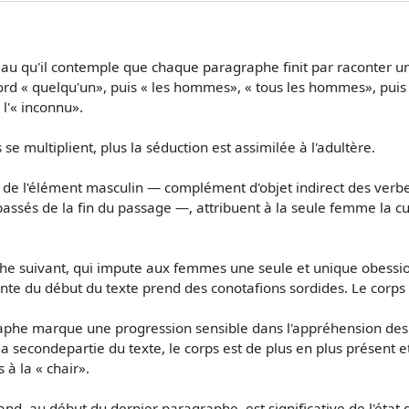
eau qu'il contemple que chaque paragraphe finit par raconter une
bord « quelqu'un», puis « les hommes», « tous les hommes», puis
 l'« inconnu».
e multiplient, plus la séduction est assimilée à l'adultère.
e de l'élément masculin — complément d'objet indirect des verb
passés de la fin du passage —, attribuent à la seule femme la cu
suivant, qui impute aux femmes une seule et unique obession
te du début du texte prend des conotafions sordides. Le corps 
e marque une progression sensible dans l'appréhension des cor
secondepartie du texte, le corps est de plus en plus présent et d
 à la « chair».
nd, au début du dernier paragraphe, est significative de l'état