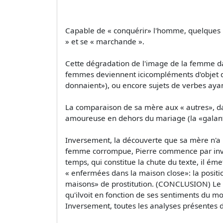
Capable de « conquérir» l'homme, quelques l
» et se « marchande ».
Cette dégradation de l'image de la femme da
femmes deviennent icicompléments d'objet di
donnaient»), ou encore sujets de verbes aya
La comparaison de sa mère aux « autres», dans
amoureuse en dehors du mariage (la «galante
Inversement, la découverte que sa mère n'a 
femme corrompue, Pierre commence par invoq
temps, qui constitue la chute du texte, il ém
« enfermées dans la maison close»: la positio
maisons» de prostitution. (CONCLUSION) Le spe
qu'ilvoit en fonction de ses sentiments du 
Inversement, toutes les analyses présentes d