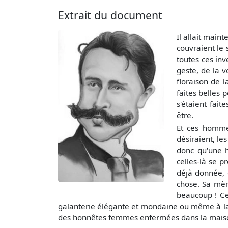
Extrait du document
Il allait main
couvraient le 
toutes ces in
geste, de la 
floraison de l
faites belles 
s'étaient fai
être.
Et ces hommes
désiraient, le
donc qu'une h
celles-là se 
déjà donnée, 
chose. Sa mèr
beaucoup ! Ce
galanterie élégante et mondaine ou même à la g
des honnêtes femmes enfermées dans la maiso