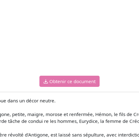
Obtenir ce document
oue dans un décor neutre.
one, petite, maigre, morose et renfermée, Hémon, le fils de Cr
urde tâche de condui­ re les hommes, Eurydice, la femme de Cré
rère révolté d'Antigone, est laissé sans sépulture, avec interdict