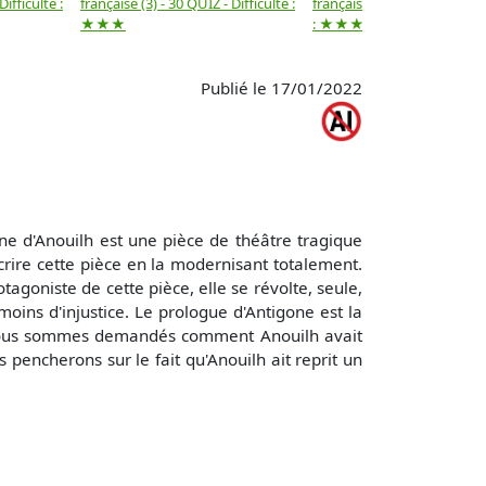
Difficulté :
française (3) - 30 QUIZ - Difficulté :
française (2) -( 20 QUIZ - Dif
★★★
: ★★★
Publié le 17/01/2022
ne d'Anouilh est une pièce de théâtre tragique
crire cette pièce en la modernisant totalement.
tagoniste de cette pièce, elle se révolte, seule,
moins d'injustice. Le prologue d'Antigone est la
ous nous sommes demandés comment Anouilh avait
pencherons sur le fait qu'Anouilh ait reprit un