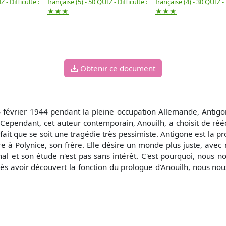
 - Difficulté :
française (5) - 50 QUIZ - Difficulté :
française (4) - 30 QUIZ - 
★★★
★★★
Obtenir ce document
4 février 1944 pendant la pleine occupation Allemande, Antigo
. Cependant, cet auteur contemporain, Anouilh, a choisit de réé
fait que se soit une tragédie très pessimiste. Antigone est la pro
e à Polynice, son frère. Elle désire un monde plus juste, avec 
riginal et son étude n'est pas sans intérêt. C'est pourquoi, n
ès avoir découvert la fonction du prologue d'Anouilh, nous nous 