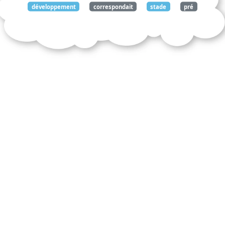
développement
correspondait
stade
pré
embryonnaire