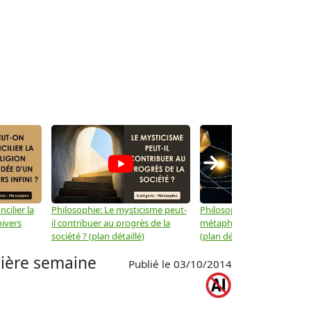
→
cilier la
Philosophie: Le mysticisme peut-
Philosophie: Peut-on lier la
nivers
il contribuer au progrès de la
métaphysique à la physiqu
société ? (plan détaillé)
(plan détaillé)
ère semaine
Publié le 03/10/2014