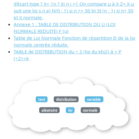
d'écart type ? X= 1n ? Xi n i =1 On compare µ à X Z= X-µ
suit une loi s n a) N(0 ; 1) si n >= 30 b) St (n - 1) si n< 30
et X normale.
Annexe 1 : TABLE DE DISTRIBUTION DU U (LOI
NORMALE REDUITE) F (u)
Table de Loi Normale Fonction de répartition Ð de la loi
normale centrée réduite.
TABLE de DISTRIBUTION du ÷ 2 (loi du khi2) á = P
(÷2>=k
test
distribution
variable
aléatoire
loi
normale
paramètres