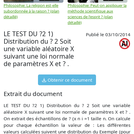
Philosophie: La religion est-elle
Philosophie: Peut-on appliquer la
P
subordonnée à la raison ? (plan
méthode scientifique aux
n
détaillé)
sciences de l'esprit ? (plan
détaillé)
LE TEST DU ?2 1)
Publié le 03/10/2014
Distribution du ? 2 Soit
une variable aléatoire X
suivant une loi normale
de paramètres X et ? .
Obtenir ce document
Extrait du document
LE TEST DU ?2 1) Distribution du ? 2 Soit une variable
aléatoire X suivant une loi normale de paramètres X et ? .
On extrait des échantillons de ? (x n i =1 taille n. On calcule
pour chaque échantillon la valeur de : Les différentes
valeurs calculées suivent une distribution du Exemple (pour