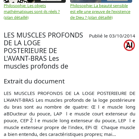
Philosophie: Les objets
Philosophie: La beauté sensible
P
mathématiques sont-ils réels ?
est elle une preuve de l'existence
p
(plan détaillé)
de Dieu ? (plan détaillé)
LES MUSCLES PROFONDS
Publié le 03/10/2014
DE LA LOGE
POSTERIEURE DE
L'AVANT-BRAS Les
muscles profonds de
Extrait du document
LES MUSCLES PROFONDS DE LA LOGE POSTERIEURE DE
L'AVANT-BRAS Les muscles profonds de la loge postérieure
du bras sont au nombre de quatre: Œ l e muscle long
aBDucteur du pouce, LAP  l e muscle court extenseur du
pouce, CEP Ž l e muscle long extenseur du pouce, LEP  l e
muscle extenseur propre de l'index, EPi Œ  Chaque muscle
a bien entendu, des caractéristiques propres; mai...