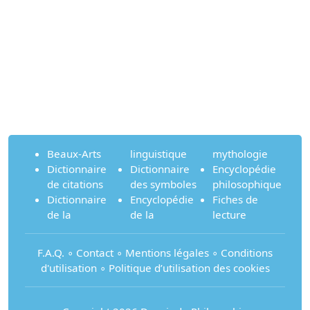
Beaux-Arts
linguistique
mythologie
Dictionnaire
Dictionnaire
Encyclopédie
de citations
des symboles
philosophique
Dictionnaire
Encyclopédie
Fiches de
de la
de la
lecture
F.A.Q.
∘
Contact
∘
Mentions légales
∘
Conditions
d'utilisation
∘
Politique d’utilisation des cookies