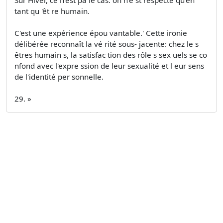
Sur Hiver, ce n'est pa le cas: on n'e st respecté qu'en
tant qu 'êt re humain.
C'est une expérience épou­ vantable.' Cette ironie
délibérée reconnaît la vé rité sous- jacente: chez le s
êtres humain s, la satisfac tion des rôle s sex uels se co
nfond avec l'expre ssion de leur sexualité et l eur sens
de l'identité per sonnelle.
29. »