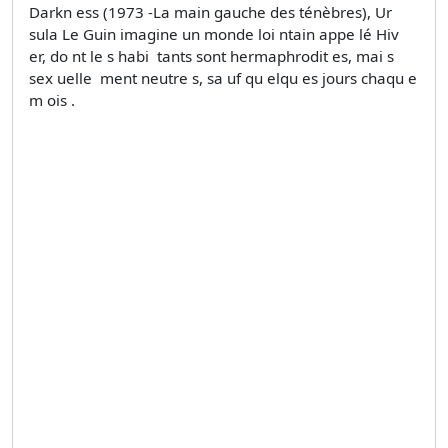
Darkn ess (1973 -La main gauche des ténèbres), Ur
sula Le Guin imagine un monde loi ntain appe lé Hiv
er, do nt le s habi ­ tants sont hermaphrodit es, mai s
sex uelle ­ ment neutre s, sa uf qu elqu es jours chaqu e
m ois .