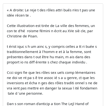
« A droite: Le reje t des rôles attri­ bués n'es t pas une
idée récen te .
Cette illustration est tirée de La ville des femmes, un
con te d'hé ­ roisme fémini n écrit au XVe siè­ cle, par
Christine de Pisan.
t érist iquc s h um ainc s, y compris celles a tt ri­ buée s
traditionnellement à l'homm e et à la femme, sont
présentes dans t out être hu­ main, m ais dans des
proport io ns diff érente s chez chaque individu .
Ccci signi fie que les rôles sex uels comp lémentaires
ne doi ve nt pa s ê tre assoc ié s a u genre, ct que les
inversions et écha n ges des rôles traditi onnel s ne de
vra ient pas mettre en danger la sexua l ité fondamen
­ tale d 'une personne.
Dan s son roman d'anticip a tion The Lejl Hand of