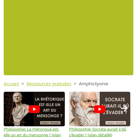
Accueil
Ressources gratuites
Amphictyonie
→
Philosophie: La rhétorique est-
Philosophie: Socrate aurait il dû
P
elle un art du mensonge ? (plan
s'évader ? (plan détaillé)
s