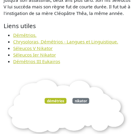
jusqu'à son assassinat, deux ans plus tard. Son fils Séleucos
V lui succéda mais son règne fut de courte durée. Il fut tué à
l'instigation de sa mère Cléopâtre Thêa, la même année.
Liens utiles
Démétrios.
Chrysoloras, Démétrios - Langues et Linguistique.
Séleucos V Nikator
Séleucos Ier Nikator
Démétrios III Eukairos
démétrios
nikator