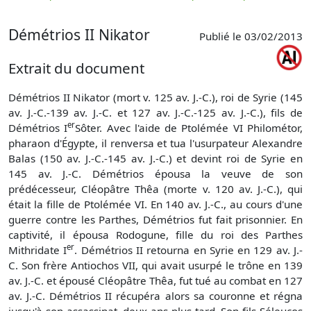
p
Démétrios II Nikator
Publié le 03/02/2013
Extrait du document
Démétrios II Nikator
(mort v. 125 av. J.-C.), roi de Syrie (145
av. J.-C.-139 av. J.-C. et 127 av. J.-C.-125 av. J.-C.), fils de
er
Démétrios I
Sôter. Avec l'aide de Ptolémée VI Philométor,
pharaon d'Égypte, il renversa et tua l'usurpateur Alexandre
Balas (150 av. J.-C.-145 av. J.-C.) et devint roi de Syrie en
145 av. J.-C. Démétrios épousa la veuve de son
prédécesseur, Cléopâtre Thêa (morte v. 120 av. J.-C.), qui
était la fille de Ptolémée VI. En 140 av. J.-C., au cours d'une
guerre contre les Parthes, Démétrios fut fait prisonnier. En
captivité, il épousa Rodogune, fille du roi des Parthes
er
Mithridate I
. Démétrios II retourna en Syrie en 129 av. J.-
C. Son frère Antiochos VII, qui avait usurpé le trône en 139
av. J.-C. et épousé Cléopâtre Thêa, fut tué au combat en 127
av. J.-C. Démétrios II récupéra alors sa couronne et régna