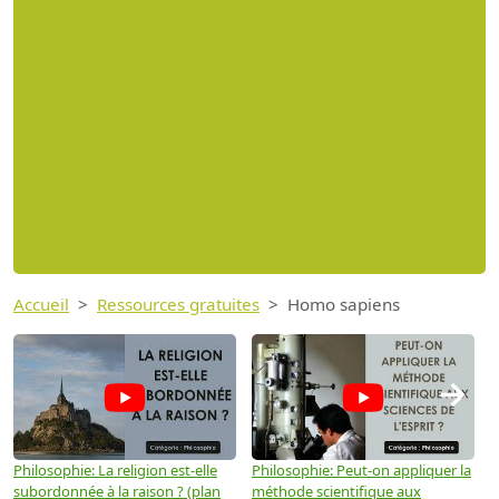
Accueil
Ressources gratuites
Homo sapiens
→
Philosophie: La religion est-elle
Philosophie: Peut-on appliquer la
P
subordonnée à la raison ? (plan
méthode scientifique aux
n