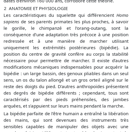
datés d’environ 160 000 ans, corrobore cette théorie.
2
ANATOMIE ET PHYSIOLOGIE
Les caractéristiques du squelette qui différencient
Homo
sapiens
de ses parents primates les plus proches, à savoir
le gorille, le chimpanzé et l’orang-outang, sont la
conséquence d’une adaptation très précoce à une position
redressée et à une manière de marcher utilisant
uniquement les extrémités postérieures (bipédie). La
position du centre de gravité confère au corps la stabilité
nécessaire pour permettre de marcher. Il existe d’autres
modifications mécaniques indispensables pour acquérir la
bipédie : un large bassin, des genoux pliables dans un seul
sens, un os du talon allongé et un gros orteil aligné sur le
reste des doigts du pied. D’autres anthropoïdes présentent
des degrés de bipédie différents ; cependant, tous sont
caractérisés par des pieds préhensiles, des jambes
arquées, et s’appuient sur leurs mains pendant la marche.
La bipédie parfaite de l’être humain a entraîné la libération
des mains, qui sont devenues des instruments très
sensibles capables de manipuler des objets avec une