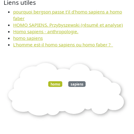
Liens utiles
pourquoi bergson passe t'il d'homo sapiens a homo
faber
HOMO SAPIENS. Przybyszewski (résumé et analyse)
Homo sapiens - anthropologie.
homo sapiens
L'homme est-il homo sapiens ou homo faber ?
homo
sapiens