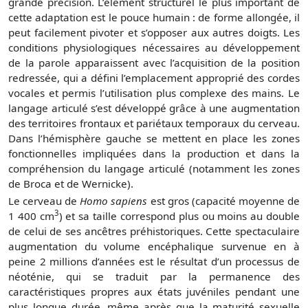
grande précision. L’élément structurel le plus important de
cette adaptation est le pouce humain : de forme allongée, il
peut facilement pivoter et s’opposer aux autres doigts. Les
conditions physiologiques nécessaires au développement
de la parole apparaissent avec l’acquisition de la position
redressée, qui a défini l’emplacement approprié des cordes
vocales et permis l’utilisation plus complexe des mains. Le
langage articulé s’est développé grâce à une augmentation
des territoires frontaux et pariétaux temporaux du cerveau.
Dans l’hémisphère gauche se mettent en place les zones
fonctionnelles impliquées dans la production et dans la
compréhension du langage articulé (notamment les zones
de Broca et de Wernicke).
Le cerveau de
Homo sapiens
est gros (capacité moyenne de
3
1 400 cm
) et sa taille correspond plus ou moins au double
de celui de ses ancêtres préhistoriques. Cette spectaculaire
augmentation du volume encéphalique survenue en à
peine 2 millions d’années est le résultat d’un processus de
néoténie, qui se traduit par la permanence des
caractéristiques propres aux états juvéniles pendant une
plus longue durée, même après que la maturité sexuelle