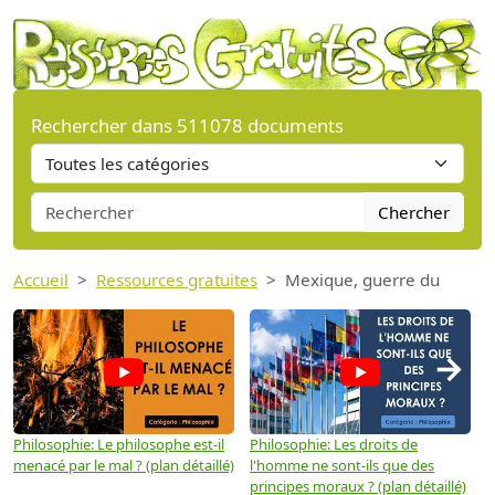
Rechercher dans 511078 documents
Chercher
Accueil
Ressources gratuites
Mexique, guerre du
→
Philosophie: Le philosophe est-il
Philosophie: Les droits de
P
menacé par le mal ? (plan détaillé)
l'homme ne sont-ils que des
e
principes moraux ? (plan détaillé)
(