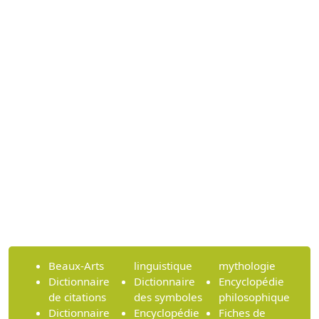
Beaux-Arts
linguistique
mythologie
Dictionnaire
Dictionnaire
Encyclopédie
de citations
des symboles
philosophique
Dictionnaire
Encyclopédie
Fiches de