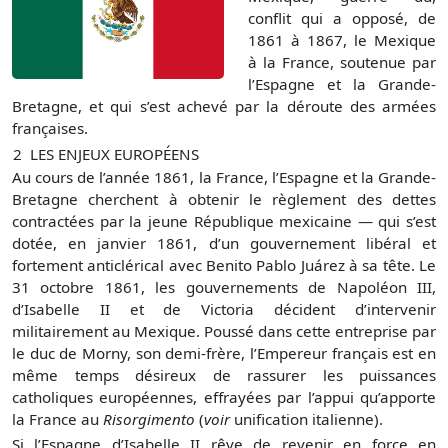
conflit qui a opposé, de
1861 à 1867, le Mexique
à la France, soutenue par
l’Espagne et la Grande-
Bretagne, et qui s’est achevé par la déroute des armées
françaises.
2
LES ENJEUX EUROPÉENS
Au cours de l’année 1861, la France, l’Espagne et la Grande-
Bretagne cherchent à obtenir le règlement des dettes
contractées par la jeune République mexicaine — qui s’est
dotée, en janvier 1861, d’un gouvernement libéral et
fortement anticlérical avec Benito Pablo Juárez à sa tête. Le
31 octobre 1861, les gouvernements de Napoléon III,
d’Isabelle II et de Victoria décident d’intervenir
militairement au Mexique. Poussé dans cette entreprise par
le duc de Morny, son demi-frère, l’Empereur français est en
même temps désireux de rassurer les puissances
catholiques européennes, effrayées par l’appui qu’apporte
la France au
Risorgimento
(
voir
unification italienne).
Si l’Espagne d’Isabelle II rêve de revenir en force en