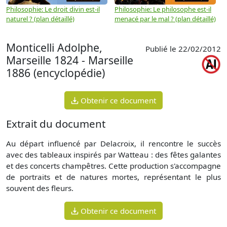
Philosophie: Le droit divin est-il
Philosophie: Le philosophe est-il
P
naturel ? (plan détaillé)
menacé par le mal ? (plan détaillé)
l
p
Monticelli Adolphe,
Publié le 22/02/2012
Marseille 1824 - Marseille
1886 (encyclopédie)
Obtenir ce document
Extrait du document
Au départ influencé par Delacroix, il rencontre le succès
avec des tableaux inspirés par Watteau : des fêtes galantes
et des concerts champêtres. Cette production s'accompagne
de portraits et de natures mortes, représentant le plus
souvent des fleurs.
Obtenir ce document