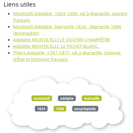
Liens utiles
Monticelli Adolphe, 1824-1886, né à Marseille, peintre
français.
Monticelli Adolphe, Marseille 1824 - Marseille 1886
(Biographie)
Adolphe MONTICELLI LE GOÛTER CHAMPÊTRE
Adolphe MONTICELLI: LE PICHET BLANC.
Thiers Adolphe, 1797-1877, né à Marseille, homme
d'État et historien français.
monticelli
adolphe
marseille
1824
1886
encyclopédie