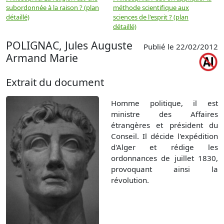
subordonnée à la raison ? (plan
méthode scientifique aux
n
détaillé)
sciences de l'esprit ? (plan
détaillé)
POLIGNAC, Jules Auguste
Publié le 22/02/2012
Armand Marie
Extrait du document
Homme politique, il est
ministre des Affaires
étrangères et président du
Conseil. Il décide l'expédition
d'Alger et rédige les
ordonnances de juillet 1830,
provoquant ainsi la
révolution.