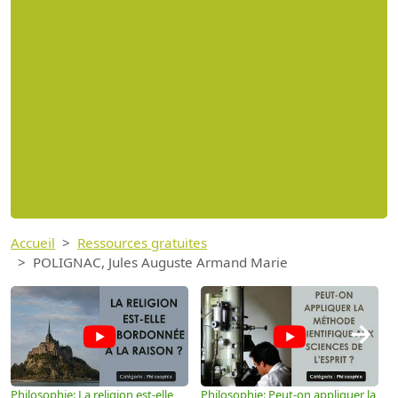
Accueil
Ressources gratuites
POLIGNAC, Jules Auguste Armand Marie
→
Philosophie: La religion est-elle
Philosophie: Peut-on appliquer la
P