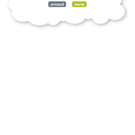
armand
marie