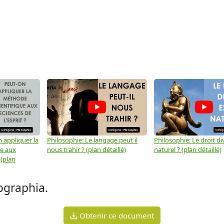
 appliquer la
Philosophie: Le langage peut il
Philosophie: Le droit div
ue aux
nous trahir ? (plan détaillé)
naturel ? (plan détaillé)
 (plan
eographia.
Obtenir ce document