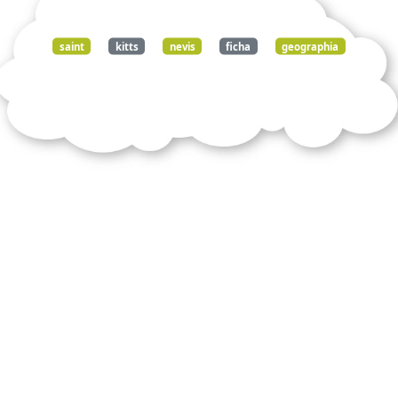
saint
kitts
nevis
ficha
geographia