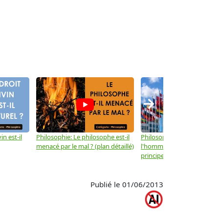
→
in est-il
Philosophie: Le philosophe est-il
Philosophie: Les droits de
menacé par le mal ? (plan détaillé)
l'homme ne sont-ils que d
principes moraux ? (plan dé
Publié le 01/06/2013