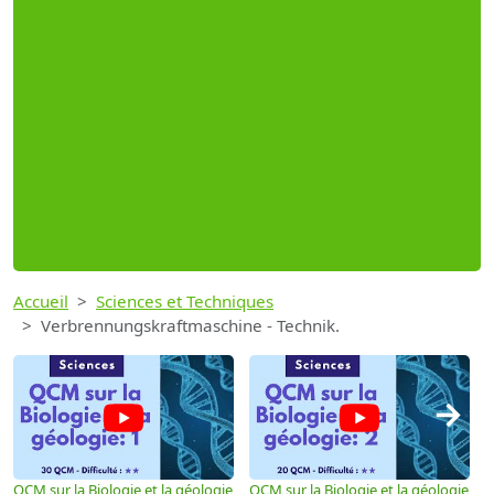
Accueil
Sciences et Techniques
Verbrennungskraftmaschine - Technik.
→
QCM sur la Biologie et la géologie
QCM sur la Biologie et la géologie
S