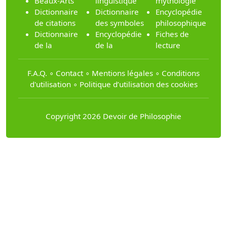
Beaux-Arts
linguistique
mythologie
Dictionnaire
Dictionnaire
Encyclopédie
de citations
des symboles
philosophique
Dictionnaire
Encyclopédie
Fiches de
de la
de la
lecture
F.A.Q.
∘
Contact
∘
Mentions légales
∘
Conditions
d'utilisation
∘
Politique d’utilisation des cookies
Copyright 2026 Devoir de Philosophie