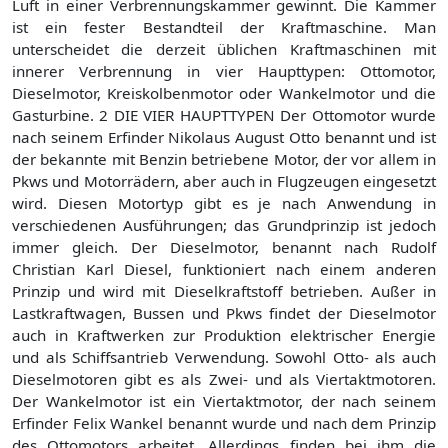
Luft in einer Verbrennungskammer gewinnt. Die Kammer
ist ein fester Bestandteil der Kraftmaschine. Man
unterscheidet die derzeit üblichen Kraftmaschinen mit
innerer Verbrennung in vier Haupttypen: Ottomotor,
Dieselmotor, Kreiskolbenmotor oder Wankelmotor und die
Gasturbine. 2 DIE VIER HAUPTTYPEN Der Ottomotor wurde
nach seinem Erfinder Nikolaus August Otto benannt und ist
der bekannte mit Benzin betriebene Motor, der vor allem in
Pkws und Motorrädern, aber auch in Flugzeugen eingesetzt
wird. Diesen Motortyp gibt es je nach Anwendung in
verschiedenen Ausführungen; das Grundprinzip ist jedoch
immer gleich. Der Dieselmotor, benannt nach Rudolf
Christian Karl Diesel, funktioniert nach einem anderen
Prinzip und wird mit Dieselkraftstoff betrieben. Außer in
Lastkraftwagen, Bussen und Pkws findet der Dieselmotor
auch in Kraftwerken zur Produktion elektrischer Energie
und als Schiffsantrieb Verwendung. Sowohl Otto- als auch
Dieselmotoren gibt es als Zwei- und als Viertaktmotoren.
Der Wankelmotor ist ein Viertaktmotor, der nach seinem
Erfinder Felix Wankel benannt wurde und nach dem Prinzip
des Ottomotors arbeitet. Allerdings finden bei ihm die