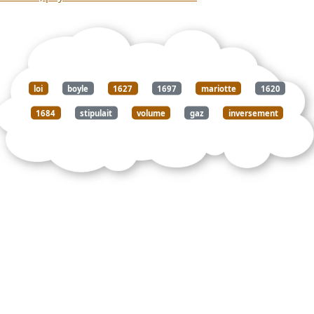
loi
boyle
1627
1697
mariotte
1620
1684
stipulait
volume
gaz
inversement
proportionnel
pression
reçoit