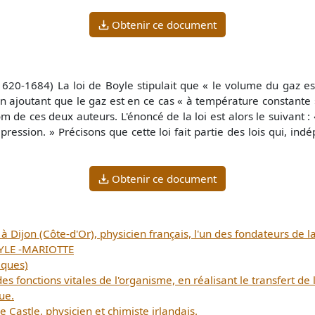
Obtenir ce document
0-1684) La loi de Boyle stipulait que « le volume du gaz est 
 en ajoutant que le gaz est en ce cas « à température constante »
nom de ces deux auteurs. L'énoncé de la loi est alors le suivan
pression. » Précisons que cette loi fait partie des lois qui,
Obtenir ce document
 Dijon (Côte-d'Or), physicien français, l'un des fondateurs de 
OYLE -MARIOTTE
iques)
s fonctions vitales de l'organisme, en réalisant le transfert de 
ue.
 Castle, physicien et chimiste irlandais.