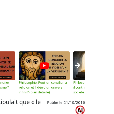
→
ncilier
Philosophie: Peut-on concilier la
Philosophie: Le mysticisme
isme ?
religion et l'idée d'un univers
il contribuer au progrès de 
infini ? (plan détaillé)
société ? (plan détaillé)
pulait que « le
Publié le 21/10/2016