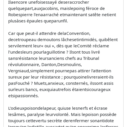
Ilaencore unefoisessayé deseraccrocher
quelquepart,auxJacobins, maislepoing féroce de
Robespierre l’enaarraché etmaintenant satête netient
plusàses épaules queparunfil.
Car que peut-il attendre delaConvention,
decetroupeau demoutons lâchesetintimidés, quibêlent
servilement leur« oui », dès que leComité réclame
l’undesleurs pourlaguillotine ? Ilsont tous livré
sansrésistance leursanciens chefs au Tribunal
révolutionnaire, Danton,Desmoulins,
Vergniaud,simplement pournepas attirer l’attention
sureux par leur résistance ; pourquoinelivreraient-ils
pasFouché ? Muets,anxieux, consternés, ilssont assis
surleurs bancs, euxquiautrefois étaientsicourageux
etsipassionnés.
L’odieuxpoisondelapeur, quiuse lesnerfs et écrase
lesâmes, paralyse leurvolonté. Mais lepoison possède
toujours cettevertu secrète derenfermer sonantidote
lorsqu’on ledistille avecartet qu’on enexprime lesforces