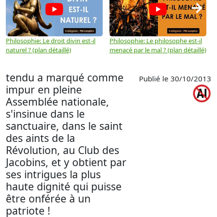
→
Philosophie: Le droit divin est-il
Philosophie: Le philosophe est-il
P
naturel ? (plan détaillé)
menacé par le mal ? (plan détaillé)
l
p
tendu a marqué comme
Publié le 30/10/2013
impur en pleine
Assemblée nationale,
s'insinue dans le
sanctuaire, dans le saint
des aints de la
Révolution, au Club des
Jacobins, et y obtient par
ses intrigues la plus
haute dignité qui puisse
être onférée à un
patriote !