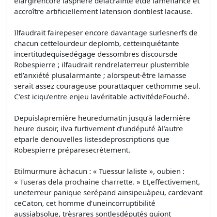
élargirencore lasphère delacrainte etde laméfiance et
accroître artificiellement latension dontilest lacause.
Ilfaudrait fairepeser encore davantage surlesnerfs de
chacun cettelourdeur deplomb, cetteinquiétante
incertitudequisedégage dessombres discoursde
Robespierre ; ilfaudrait rendrelaterreur plusterrible
etl’anxiété plusalarmante ; alorspeut-être lamasse
serait assez courageuse pourattaquer cethomme seul.
C’est iciqu’entre enjeu lavéritable activitédeFouché.
Depuislapremière heuredumatin jusqu’à ladernière
heure dusoir, ilva furtivement d’undéputé àl’autre
etparle denouvelles listesdeproscriptions que
Robespierre préparesecrètement.
Etilmurmure àchacun : « Tuessur laliste », oubien :
« Tuseras dela prochaine charrette. » Et,effectivement,
uneterreur panique serépand ainsipeuàpeu, cardevant
ceCaton, cet homme d’uneincorruptibilité
aussiabsolue, trèsrares sontlesdéputés quiont