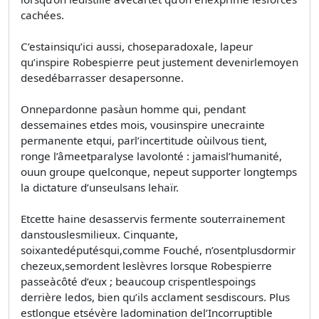
cachées.
C’estainsiqu’ici aussi, choseparadoxale, lapeur
qu’inspire Robespierre peut justement devenirlemoyen
desedébarrasser desapersonne.
Onnepardonne pasàun homme qui, pendant
dessemaines etdes mois, vousinspire unecrainte
permanente etqui, parl’incertitude oùilvous tient,
ronge l’âmeetparalyse lavolonté : jamaisl’humanité,
ouun groupe quelconque, nepeut supporter longtemps
la dictature d’unseulsans lehaïr.
Etcette haine desasservis fermente souterrainement
danstouslesmilieux. Cinquante,
soixantedéputésqui,comme Fouché, n’osentplusdormir
chezeux,semordent leslèvres lorsque Robespierre
passeàcôté d’eux ; beaucoup crispentlespoings
derrière ledos, bien qu’ils acclament sesdiscours. Plus
estlongue etsévère ladomination del’Incorruptible