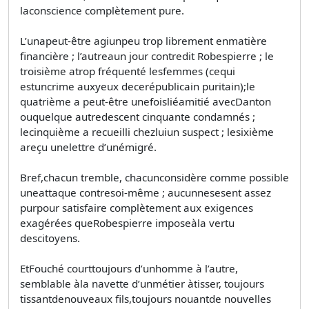
laconscience complètement pure.
L’unapeut-être agiunpeu trop librement enmatière
financière ; l’autreaun jour contredit Robespierre ; le
troisième atrop fréquenté lesfemmes (cequi
estuncrime auxyeux decerépublicain puritain);le
quatrième a peut-être unefoisliéamitié avecDanton
ouquelque autredescent cinquante condamnés ;
lecinquième a recueilli chezluiun suspect ; lesixième
areçu unelettre d’unémigré.
Bref,chacun tremble, chacunconsidère comme possible
uneattaque contresoi-même ; aucunnesesent assez
purpour satisfaire complètement aux exigences
exagérées queRobespierre imposeàla vertu
descitoyens.
EtFouché courttoujours d’unhomme à l’autre,
semblable àla navette d’unmétier àtisser, toujours
tissantdenouveaux fils,toujours nouantde nouvelles