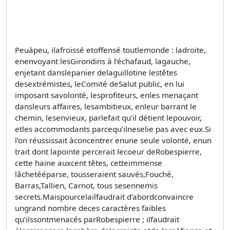
Peuàpeu, ilafroissé etoffensé toutlemonde : ladroite,
enenvoyant lesGirondins à l’échafaud, lagauche,
enjetant danslepanier delaguillotine lestêtes
desextrémistes, leComité deSalut public, en lui
imposant savolonté, lesprofiteurs, enles menaçant
dansleurs affaires, lesambitieux, enleur barrant le
chemin, lesenvieux, parlefait qu’il détient lepouvoir,
etles accommodants parcequ’ilneselie pas avec eux.Si
l’on réussissait àconcentrer enune seule volonté, enun
trait dont lapointe percerait lecoeur deRobespierre,
cette haine auxcent têtes, cetteimmense
lâchetééparse, tousseraient sauvés,Fouché,
Barras,Tallien, Carnot, tous sesennemis
secrets.Maispourcelailfaudrait d’abordconvaincre
ungrand nombre deces caractères faibles
qu’ilssontmenacés parRobespierre ; ilfaudrait