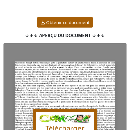
Obtenir ce document
↓↓↓ APERÇU DU DOCUMENT ↓↓↓
Télécharger