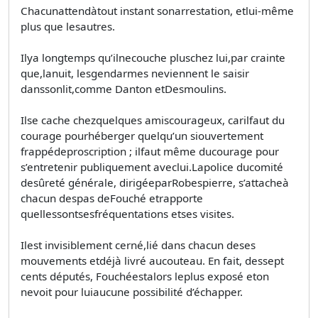
Chacunattendàtout instant sonarrestation, etlui-même
plus que lesautres.
Ilya longtemps qu’ilnecouche pluschez lui,par crainte
que,lanuit, lesgendarmes neviennent le saisir
danssonlit,comme Danton etDesmoulins.
Ilse cache chezquelques amiscourageux, carilfaut du
courage pourhéberger quelqu’un siouvertement
frappédeproscription ; ilfaut même ducourage pour
s’entretenir publiquement aveclui.Lapolice ducomité
desûreté générale, dirigéeparRobespierre, s’attacheà
chacun despas deFouché etrapporte
quellessontsesfréquentations etses visites.
Ilest invisiblement cerné,lié dans chacun deses
mouvements etdéjà livré aucouteau. En fait, dessept
cents députés, Fouchéestalors leplus exposé eton
nevoit pour luiaucune possibilité d’échapper.