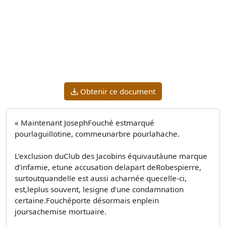
Obtenir ce document
« Maintenant JosephFouché estmarqué
pourlaguillotine, commeunarbre pourlahache.
L’exclusion duClub des Jacobins équivautàune marque
d’infamie, etune accusation delapart deRobespierre,
surtoutquandelle est aussi acharnée quecelle-ci,
est,leplus souvent, lesigne d’une condamnation
certaine.Fouchéporte désormais enplein
joursachemise mortuaire.