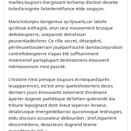
mailles,toujours élargissant lechamp d’action decette
toiled’araignée faitedeméfiance etde soupçon.
Maisc’estunjeu dangereux qu’iljouelà,car latoile
qu’iltisse estfragile, etun seul mouvement brusque
deRobespierre, uneparole detrahison
peuventladéchirer. Ce rôle secret, désespéré,
périlleuxetsouterrain jouéparFouché danslaconjuration
contreRobespierre n’apas été suffisamment
misenrelief parlaplupart deshistoriens etsouvent
mêmesonnom n’est pascité.
L’histoire n’est presque toujours écritequed’après
lesapparences, etc’est ainsi queleshistoriens deces
derniers jours émouvants sebornent d’ordinaire
àparler dugeste pathétique deTallien quibrandit àla
tribune lepoignard dont ilveut sepercer lecoeur,
delabrusque énergiedeBarras quiconvoque lestroupes,
etdu discours accusateur deBourdon ; bref,ilsparlent
descomédiens, desacteurs dugrand drame
quisedéroule le9. »