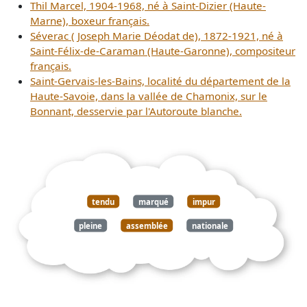
Thil Marcel, 1904-1968, né à Saint-Dizier (Haute-
Marne), boxeur français.
Séverac ( Joseph Marie Déodat de), 1872-1921, né à
Saint-Félix-de-Caraman (Haute-Garonne), compositeur
français.
Saint-Gervais-les-Bains, localité du département de la
Haute-Savoie, dans la vallée de Chamonix, sur le
Bonnant, desservie par l'Autoroute blanche.
tendu
marqué
impur
pleine
assemblée
nationale
insinue
sanctuaire
saint
aints
révolution
club
jacobins
obtient
intrigues