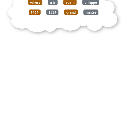
villiers
isle
adam
philippe
1464
1534
grand
maître
ordre
saint
jean
jérusalem
soutient
rhodes
1522
siège
fameux