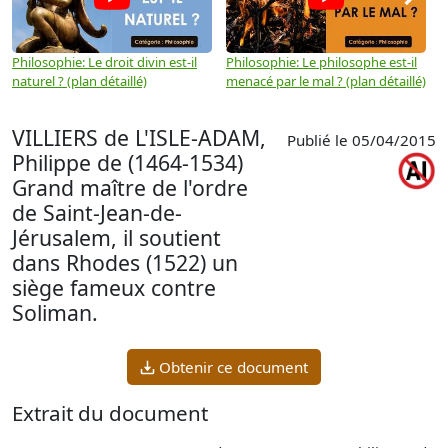
Philosophie: Le droit divin est-il
Philosophie: Le philosophe est-il
P
naturel ? (plan détaillé)
menacé par le mal ? (plan détaillé)
l
p
VILLIERS de L'ISLE-ADAM,
Publié le 05/04/2015
Philippe de (1464-1534)
Grand maître de l'ordre
de Saint-Jean-de-
Jérusalem, il soutient
dans Rhodes (1522) un
siège fameux contre
Soliman.
Obtenir ce document
Extrait du document