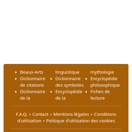
Beaux-Arts
linguistique
mythologie
Dictionnaire
Dictionnaire
Encyclopédie
de citations
des symboles
philosophique
Dictionnaire
Encyclopédie
Fiches de
de la
de la
lecture
F.A.Q.
∘
Contact
∘
Mentions légales
∘
Conditions
d'utilisation
∘
Politique d’utilisation des cookies