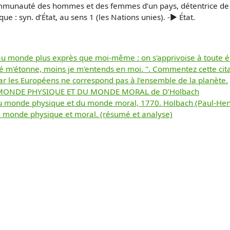
ommunauté des hommes et des femmes d’un pays, détentrice de la
ue : syn. d’État, au sens 1 (les Nations unies). -► État.
au monde plus exprès que moi-même : on s'apprivoise à toute étr
é m'étonne, moins je m'entends en moi. ". Commentez cette cita
ar les Européens ne correspond pas à l’ensemble de la planète.
 MONDE PHYSIQUE ET DU MONDE MORAL de D’Holbach
u monde physique et du monde moral, 1770. Holbach (Paul-Henri
 monde physique et moral. (résumé et analyse)