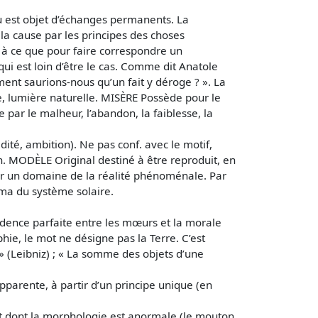
eu est objet d’échanges permanents. La
la cause par les principes des choses
t à ce que pour faire correspondre un
qui est loin d’être le cas. Comme dit Anatole
ment saurions-nous qu’un fait y déroge ? ». La
se, lumière naturelle. MISÈRE Possède pour le
par le malheur, l’abandon, la faiblesse, la
dité, ambition). Ne pas conf. avec le motif,
on. MODÈLE Original destiné à être reproduit, en
ter un domaine de la réalité phénoménale. Par
éma du système solaire.
idence parfaite entre les mœurs et la morale
hie, le mot ne désigne pas la Terre. C’est
s » (Leibniz) ; « La somme des objets d’une
parente, à partir d’un principe unique (en
nt dont la morphologie est anormale (le mouton