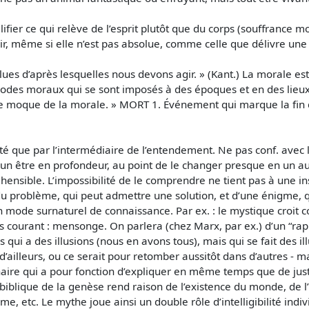
fier ce qui relève de l’esprit plutôt que du corps (souffrance m
agir, même si elle n’est pas absolue, comme celle que délivre u
es d’après lesquelles nous devons agir. » (Kant.) La morale est n
odes moraux qui se sont imposés à des époques et en des lieux
e moque de la morale. » MORT 1. Événement qui marque la fin de
onté que par l’intermédiaire de l’entendement. Ne pas conf. avec
 être en profondeur, au point de le changer presque en un au
sible. L’impossibilité de le comprendre ne tient pas à une ins
e du problème, qui peut admettre une solution, et d’une énigm
un mode surnaturel de connaissance. Par ex. : le mystique croi
 courant : mensonge. On parlera (chez Marx, par ex.) d’un “rapp
as qui a des illusions (nous en avons tous), mais qui se fait des ill
it d’ailleurs, ou ce serait pour retomber aussitôt dans d’autres 
aire qui a pour fonction d’expliquer en même temps que de justi
 biblique de la genèse rend raison de l’existence du monde, de l
 etc. Le mythe joue ainsi un double rôle d’intelligibilité indiv