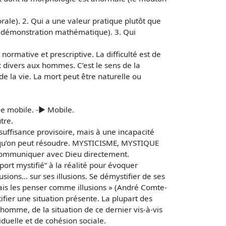
orale). 2. Qui a une valeur pratique plutôt que
ne démonstration mathématique). 3. Qui
ormative et prescriptive. La difficulté est de
 divers aux hommes. C’est le sens de la
 la vie. La mort peut être naturelle ou
 le mobile. -► Mobile.
tre.
uffisance provisoire, mais à une incapacité
e, qu’on peut résoudre. MYSTICISME, MYSTIQUE
t communiquer avec Dieu directement.
ort mystifié” à la réalité pour évoquer
usions... sur ses illusions. Se démystifier de ses
- mais les penser comme illusions » (André Comte-
fier une situation présente. La plupart des
’homme, de la situation de ce dernier vis-à-vis
iduelle et de cohésion sociale.