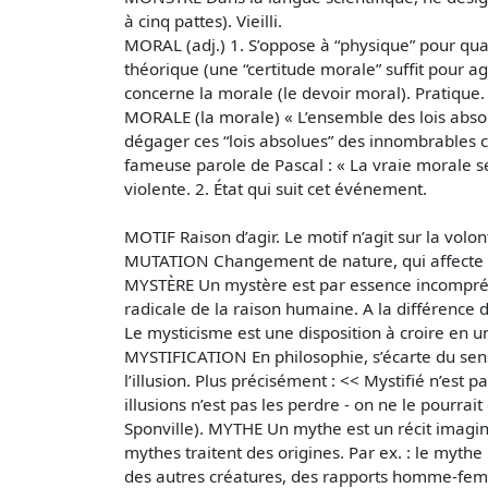
à cinq pattes). Vieilli.
MORAL (adj.) 1. S’oppose à “physique” pour quali
théorique (une “certitude morale” suffit pour 
concerne la morale (le devoir moral). Pratique.
MORALE (la morale) « L’ensemble des lois absolu
dégager ces “lois absolues” des innombrables c
fameuse parole de Pascal : « La vraie morale s
violente. 2. État qui suit cet événement.
MOTIF Raison d’agir. Le motif n’agit sur la vol
MUTATION Changement de nature, qui affecte un
MYSTÈRE Un mystère est par essence incompréhen
radicale de la raison humaine. A la différenc
Le mysticisme est une disposition à croire en 
MYSTIFICATION En philosophie, s’écarte du sens
l’illusion. Plus précisément : << Mystifié n’est p
illusions n’est pas les perdre - on ne le pourra
Sponville). MYTHE Un mythe est un récit imagin
mythes traitent des origines. Par ex. : le mythe
des autres créatures, des rapports homme-femme,