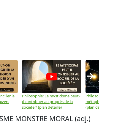
→
cilier la
Philosophie: Le mysticisme peut-
Philosophie: Peut-on lier la
nivers
il contribuer au progrès de la
métaphysique à la physiqu
société ? (plan détaillé)
(plan détaillé)
ME MONSTRE MORAL (adj.)