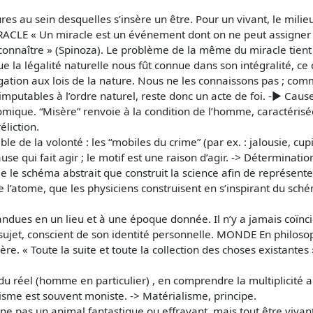
res au sein desquelles s’insère un être. Pour un vivant, le mili
MIRACLE « Un miracle est un événement dont on ne peut assigner 
it connaître » (Spinoza). Le problème de la même du miracle tien
ue la légalité naturelle nous fût connue dans son intégralité, ce 
ogation aux lois de la nature. Nous ne les connaissons pas ; com
 imputables à l’ordre naturel, reste donc un acte de foi. -► Cau
omique. “Misère” renvoie à la condition de l’homme, caractérisée 
éliction.
de la volonté : les “mobiles du crime” (par ex. : jalousie, cupi
se qui fait agir ; le motif est une raison d’agir. -> Déterminati
le le schéma abstrait que construit la science afin de représen
de l’atome, que les physiciens construisent en s’inspirant du sch
dues en un lieu et à une époque donnée. Il n’y a jamais coïnc
sujet, conscient de son identité personnelle. MONDE En philosop
ère. « Toute la suite et toute la collection des choses existante
éel (homme en particulier) , en comprendre la multiplicité ap
alisme est souvent moniste. -> Matérialisme, principe.
ne pas un animal fantastique ou effrayant, mais tout être viva