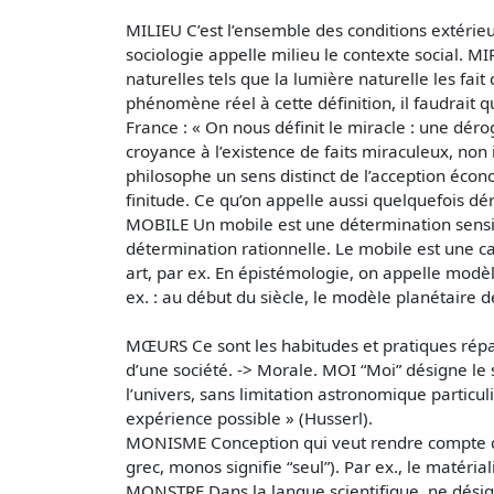
MILIEU C’est l’ensemble des conditions extérieu
sociologie appelle milieu le contexte social. 
naturelles tels que la lumière naturelle les fa
phénomène réel à cette définition, il faudrait q
France : « On nous définit le miracle : une dér
croyance à l’existence de faits miraculeux, non
philosophe un sens distinct de l’acception écon
finitude. Ce qu’on appelle aussi quelquefois dér
MOBILE Un mobile est une détermination sensible 
détermination rationnelle. Le mobile est une cau
art, par ex. En épistémologie, on appelle modè
ex. : au début du siècle, le modèle planétaire 
MŒURS Ce sont les habitudes et pratiques répan
d’une société. -> Morale. MOI “Moi” désigne le 
l’univers, sans limitation astronomique particuli
expérience possible » (Husserl).
MONISME Conception qui veut rendre compte du r
grec, monos signifie “seul”). Par ex., le matéri
MONSTRE Dans la langue scientifique, ne désig