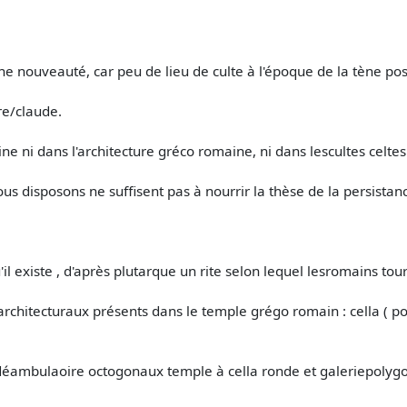
e nouveauté, car peu de lieu de culte à l'époque de la tène poss
re/claude.
ine ni dans l'architecture gréco romaine, ni dans lescultes celt
ous disposons ne suffisent pas à nourrir la thèse de la persistan
'il existe , d'après plutarque un rite selon lequel lesromains t
architecturaux présents dans le temple grégo romain : cella ( pou
 déambulaoire octogonaux temple à cella ronde et galeriepolygon