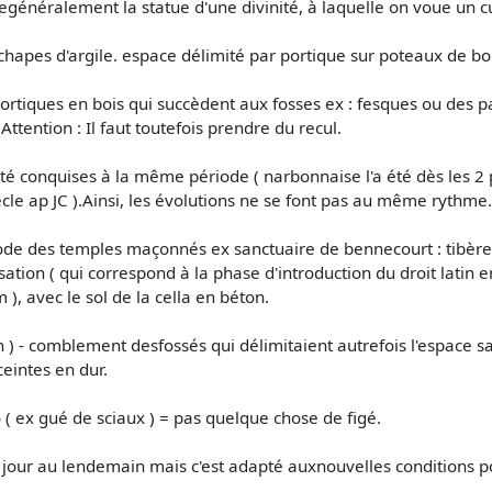
tegénéralement la statue d'une divinité, à laquelle on voue un cu
 chapes d'argile. espace délimité par portique sur poteaux de bo
 portiques en bois qui succèdent aux fosses ex : fesques ou des 
Attention : Il faut toutefois prendre du recul.
été conquises à la même période ( narbonnaise l'a été dès les 2 
iècle ap JC ).Ainsi, les évolutions ne se font pas au même rythme.
iode des temples maçonnés ex sanctuaire de bennecourt : tibère 
ation ( qui correspond à la phase d'introduction du droit latin 
 ), avec le sol de la cella en béton.
zin ) - comblement desfossés qui délimitaient autrefois l'espace 
eintes en dur.
o ( ex gué de sciaux ) = pas quelque chose de figé.
jour au lendemain mais c'est adapté auxnouvelles conditions po