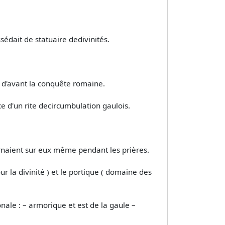
édait de statuaire dedivinités.
es d'avant la conquête romaine.
ce d'un rite decircumbulation gaulois.
ournaient sur eux même pendant les prières.
r la divinité ) et le portique ( domaine des
ale : – armorique et est de la gaule –