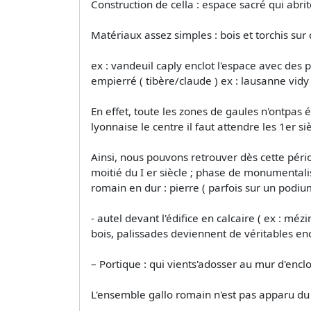
Construction de cella : espace sacré qui abri
Matériaux assez simples : bois et torchis sur
ex : vandeuil caply enclot l'espace avec des
empierré ( tibère/claude ) ex : lausanne vidy 
En effet, toute les zones de gaules n'ontpas 
lyonnaise le centre il faut attendre les 1er s
Ainsi, nous pouvons retrouver dès cette pér
moitié du I er siècle ; phase de monumentalis
romain en dur : pierre ( parfois sur un podium
- autel devant l'édifice en calcaire ( ex : mé
bois, palissades deviennent de véritables enc
– Portique : qui vients'adosser au mur d'encl
L'ensemble gallo romain n'est pas apparu du 