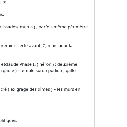
lte.
is.
palissades( murus ) , parfois même périmètre
premier siècle avant JC, mais pour la
etclaude Phase II ( néron ) : deuxième
en gaule ) - temple surun podium, gallo
sacré ( ex grage des dîmes ) – les murs en
litiques.