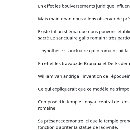
En effet les boulversements juridique influenc
Mais maintenantnous allons observer de près 
Existe t-il un shéma que nous pouvons établir 
sacré Le sanctuaire gallo romain : très parti
– hypothèse : sanctuaire gallo romain soit la 
En effet les travauxde Brunaux et Derks démo
William van andriga : invention de l'époqueimp
Ce qui expliquerait que ce modèle ne s'impos
Composé :Un temple : noyau central de l'ensem
romaine.
Sa présencedémontre ici que le temple prend 
fonction d'abriter la statue de ladivnité.