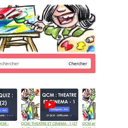
Chercher
→
 QCM -
QCM: THEATRE ET CINEMA - 1 (27
QCM en Histoire des arts - 