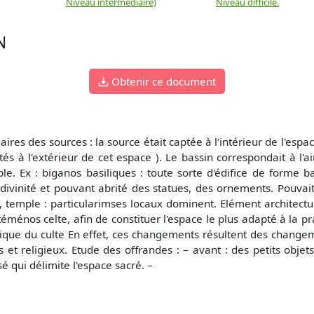
Niveau intermédiaire)
Niveau difficile.
N
Obtenir ce document
res des sources : la source était captée à l'intérieur de l'espa
s à l'extérieur de cet espace ). Le bassin correspondait à l'air
e. Ex : biganos basiliques : toute sorte d'édifice de forme b
 divinité et pouvant abrité des statues, des ornements. Pouvai
 temple : particularimses locaux dominent. Elément architectur
ménos celte, afin de constituer l'espace le plus adapté à la pra
tique du culte En effet, ces changements résultent des chang
et religieux. Etude des offrandes : – avant : des petits obje
sé qui délimite l'espace sacré. –