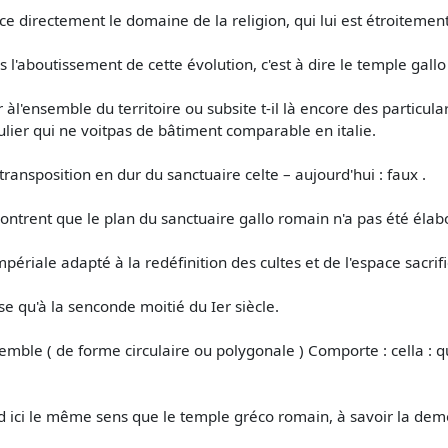
e directement le domaine de la religion, qui lui est étroitement 
l'aboutissement de cette évolution, c'est à dire le temple gall
àl'ensemble du territoire ou subsite t-il là encore des particula
culier qui ne voitpas de bâtiment comparable en italie.
transposition en dur du sanctuaire celte – aujourd'hui : faux .
ntrent que le plan du sanctuaire gallo romain n'a pas été élab
ériale adapté à la redéfinition des cultes et de l'espace sacrific
e qu'à la senconde moitié du Ier siècle.
ble ( de forme circulaire ou polygonale ) Comporte : cella : qu
ici le même sens que le temple gréco romain, à savoir la demeu