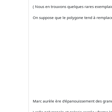
( Nous en trouvons quelques rares exemplaire
On suppose que le polygone tend à remplace
Marc aurèle ère d'épanouissement des grand
) cella polygonale et galerie carrée : forme 