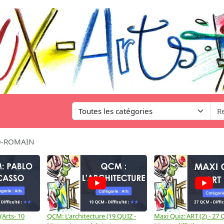
O-ROMAIN
(Arts- 10
QCM: L'architecture (19 QUIZ -
Maxi Quiz: ART (2) - 27