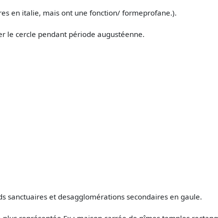
s en italie, mais ont une fonction/ formeprofane.).
r le cercle pendant période augustéenne.
s sanctuaires et desagglomérations secondaires en gaule.
la plus représentée Ex : maison carrée de nîmes temples rectangu