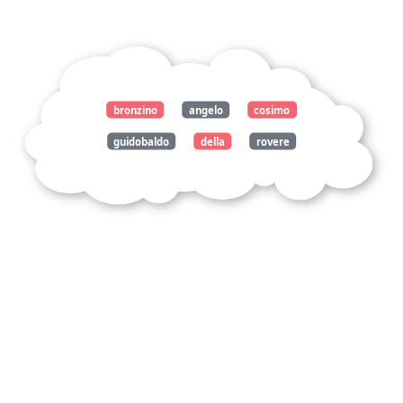
bronzino
angelo
cosimo
guidobaldo
della
rovere
analyse
tableau