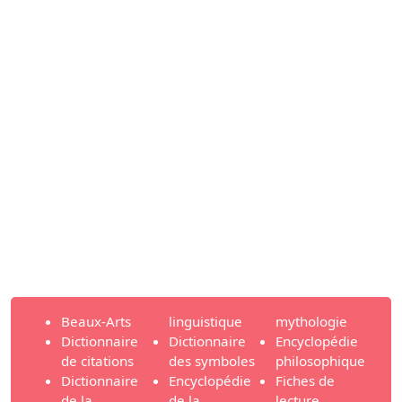
Beaux-Arts
linguistique
mythologie
Dictionnaire
Dictionnaire
Encyclopédie
de citations
des symboles
philosophique
Dictionnaire
Encyclopédie
Fiches de
de la
de la
lecture