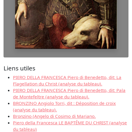
Liens utiles
PIERO DELLA FRANCESCA Piero di Benedetto, dit: La
Flagellation du Christ (analyse du tableau).
PIERO DELLA FRANCESCA Piero di Benedetto, dit: Pala
de Montefeltre (analyse du tableau).
BRONZINO Angiolo Torri, dit : Déposition de croix
(analyse du tableau).
Bronzino (Angelo di Cosimo di Mariano.
Piero della Francesca LE BAPTÊME DU CHRIST (analyse
du tableau)