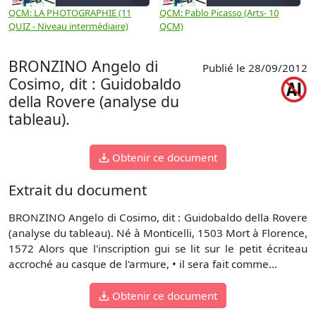
QCM: LA PHOTOGRAPHIE (11
QCM: Pablo Picasso (Arts- 10
Q
QUIZ - Niveau intermédiaire)
QCM)
N
BRONZINO Angelo di
Publié le 28/09/2012
Cosimo, dit : Guidobaldo
della Rovere (analyse du
tableau).
Obtenir ce document
Extrait du document
BRONZINO Angelo di Cosimo, dit : Guidobaldo della Rovere
(analyse du tableau). Né à Monticelli, 1503 Mort à Florence,
1572 Alors que l'inscription gui se lit sur le petit écriteau
accroché au casque de l'armure, • il sera fait comme...
Obtenir ce document