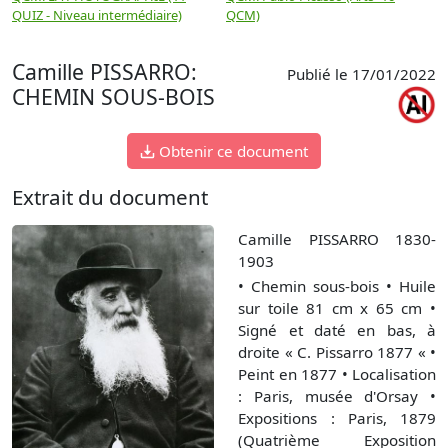
QUIZ - Niveau intermédiaire)
QCM)
N
Camille PISSARRO:
Publié le 17/01/2022
CHEMIN SOUS-BOIS
Obtenir ce document
Extrait du document
Camille PISSARRO 1830-
1903
• Chemin sous-bois • Huile
sur toile 81 cm x 65 cm •
Signé et daté en bas, à
droite « C. Pissarro 1877 « •
Peint en 1877 • Localisation
: Paris, musée d'Orsay •
Expositions : Paris, 1879
(Quatrième Exposition