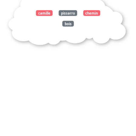
camille
pissarro
chemin
bois