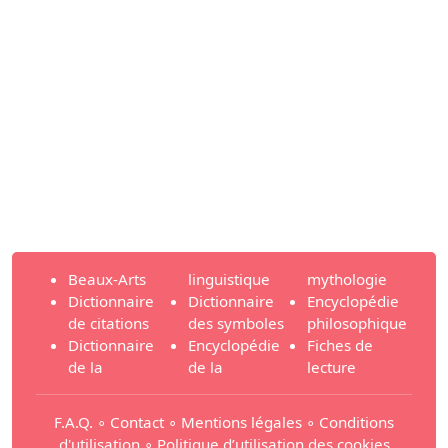
Beaux-Arts
linguistique
mythologie
Dictionnaire
Dictionnaire
Encyclopédie
de citations
des symboles
philosophique
Dictionnaire
Encyclopédie
Fiches de
de la
de la
lecture
F.A.Q.
∘
Contact
∘
Mentions légales
∘
Conditions
d'utilisation
∘
Politique d’utilisation des cookies