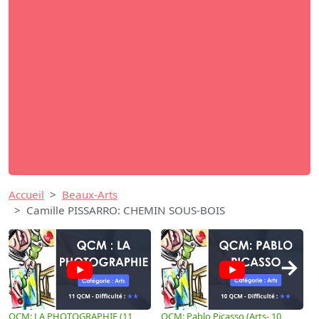
Accueil
Beaux-Arts
Camille PISSARRO: CHEMIN SOUS-BOIS
→
QCM: LA PHOTOGRAPHIE (11
QCM: Pablo Picasso (Arts- 10
Q